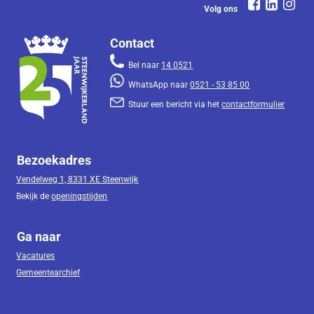
Volg ons
Contact
Bel naar
14 0521
WhatsApp naar
0521 - 53 85 00
Stuur een bericht via het
contactformulier
Bezoekadres
Vendelweg 1, 8331 XE Steenwijk
Bekijk de
openingstijden
Ga naar
Vacatures
Gemeentearchief