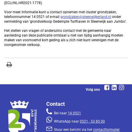
(ECLI:NL:HR2021:1778).
Voor meer informatie kunt u contact opnemen met cluster grondzaken,
telefoonnummer 14 0521 of e-mail
grondzaken@steenwijkerland.nl
onder
vermelding van ‘grondverkoop Gedempte Turfhaven in Steenwijk aan Jumbo’.
Het stellen van vragen of anderszins contact met de gemeente naar
aanleiding van deze publicatie ontslaat u niet van tijdig aanhangig moeten
maken van voornoemd kort geding als u zich niet kunt verenigen met de
voorgenomen verkoop.
Volg ons
Contact
Bel naar
14 0521
WhatsApp naar
0521 - 53 85 00
Stuur een bericht via het
contactformulier