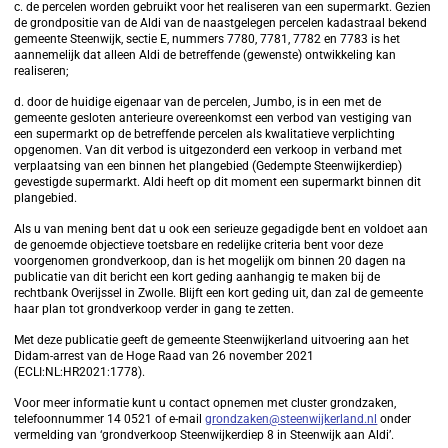
c. de percelen worden gebruikt voor het realiseren van een supermarkt. Gezien
de grondpositie van de Aldi van de naastgelegen percelen kadastraal bekend
gemeente Steenwijk, sectie E, nummers 7780, 7781, 7782 en 7783 is het
aannemelijk dat alleen Aldi de betreffende (gewenste) ontwikkeling kan
realiseren;
d. door de huidige eigenaar van de percelen, Jumbo, is in een met de
gemeente gesloten anterieure overeenkomst een verbod van vestiging van
een supermarkt op de betreffende percelen als kwalitatieve verplichting
opgenomen. Van dit verbod is uitgezonderd een verkoop in verband met
verplaatsing van een binnen het plangebied (Gedempte Steenwijkerdiep)
gevestigde supermarkt. Aldi heeft op dit moment een supermarkt binnen dit
plangebied.
Als u van mening bent dat u ook een serieuze gegadigde bent en voldoet aan
de genoemde objectieve toetsbare en redelijke criteria bent voor deze
voorgenomen grondverkoop, dan is het mogelijk om binnen 20 dagen na
publicatie van dit bericht een kort geding aanhangig te maken bij de
rechtbank Overijssel in Zwolle. Blijft een kort geding uit, dan zal de gemeente
haar plan tot grondverkoop verder in gang te zetten.
Met deze publicatie geeft de gemeente Steenwijkerland uitvoering aan het
Didam-arrest van de Hoge Raad van 26 november 2021
(ECLI:NL:HR2021:1778).
Voor meer informatie kunt u contact opnemen met cluster grondzaken,
telefoonnummer 14 0521 of e-mail
grondzaken@steenwijkerland.nl
onder
vermelding van ‘grondverkoop Steenwijkerdiep 8 in Steenwijk aan Aldi’.