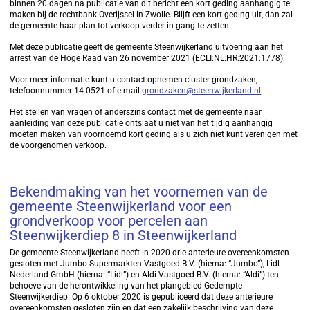
binnen 20 dagen na publicatie van dit bericht een kort geding aanhangig te
maken bij de rechtbank Overijssel in Zwolle. Blijft een kort geding uit, dan zal
de gemeente haar plan tot verkoop verder in gang te zetten.
Met deze publicatie geeft de gemeente Steenwijkerland uitvoering aan het
arrest van de Hoge Raad van 26 november 2021 (ECLI:NL:HR:2021:1778).
Voor meer informatie kunt u contact opnemen cluster grondzaken,
telefoonnummer 14 0521 of e-mail
grondzaken@steenwijkerland.nl
.
Het stellen van vragen of anderszins contact met de gemeente naar
aanleiding van deze publicatie ontslaat u niet van het tijdig aanhangig
moeten maken van voornoemd kort geding als u zich niet kunt verenigen met
de voorgenomen verkoop.
Bekendmaking van het voornemen van de
gemeente Steenwijkerland voor een
grondverkoop voor percelen aan
Steenwijkerdiep 8 in Steenwijkerland
De gemeente Steenwijkerland heeft in 2020 drie anterieure overeenkomsten
gesloten met Jumbo Supermarkten Vastgoed B.V. (hierna: “Jumbo”), Lidl
Nederland GmbH (hierna: “Lidl”) en Aldi Vastgoed B.V. (hierna: “Aldi”) ten
behoeve van de herontwikkeling van het plangebied Gedempte
Steenwijkerdiep. Op 6 oktober 2020 is gepubliceerd dat deze anterieure
overeenkomsten gesloten zijn en dat een zakelijk beschrijving van deze