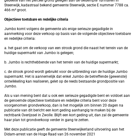
gedeelte van het perceel grond gelegen aan de Gedempte Turfhaven in
Steenwijk, kadastraal bekend gemeente Steenwijk, sectie E nummer 7788 ca.
466 m² groot.
Objectieve toetsbare en redelijke criteria
Jumbo komt volgens de gemeente als enige serieuze gegadigde in
aanmerking voor deze verkoop op basis van de volgende objectieve toetsbare
en redelijke criteria:
a. het gaat om de verkoop van een strook grond die naast het terrein van de
huidige supermarkt van Jumbo is gelegen;
b. Jumbo is rechthebbende van het terrein van de huidige supermarkt;
c. de strook grond wordt gebruikt voor de uitbreiding van de huidige Jumbo
supermarkt. Het is aannemelijk dat enkel Jumbo de betreffende (gewenste)
ontwikkeling kan realiseren, gelet op de reeds bestaande grondpositie van
Jumbo.
Als u van mening bent dat u ook een serieuze gegadigde bent en voldoet aan
de genoemde objectieve toetsbare en redelijke criteria bent voor deze
voorgenomen grondverkoop, dan is het mogelijk om binnen 20 dagen na
publicatie van dit bericht een kort geding aanhangig te maken bij de
rechtbank Overijssel in Zwolle. Blijft een kort geding uit, dan zal de gemeente
haar plan tot grondverkoop verder in gang te zetten.
Met deze publicatie geeft de gemeente Steenwijkerland uitvoering aan het
Didam-arrest van de Hoge Raad van 26 november 2021