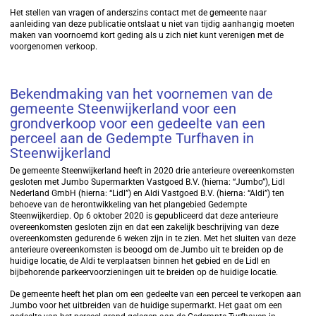
Het stellen van vragen of anderszins contact met de gemeente naar
aanleiding van deze publicatie ontslaat u niet van tijdig aanhangig moeten
maken van voornoemd kort geding als u zich niet kunt verenigen met de
voorgenomen verkoop.
Bekendmaking van het voornemen van de
gemeente Steenwijkerland voor een
grondverkoop voor een gedeelte van een
perceel aan de Gedempte Turfhaven in
Steenwijkerland
De gemeente Steenwijkerland heeft in 2020 drie anterieure overeenkomsten
gesloten met Jumbo Supermarkten Vastgoed B.V. (hierna: “Jumbo”), Lidl
Nederland GmbH (hierna: “Lidl”) en Aldi Vastgoed B.V. (hierna: “Aldi”) ten
behoeve van de herontwikkeling van het plangebied Gedempte
Steenwijkerdiep. Op 6 oktober 2020 is gepubliceerd dat deze anterieure
overeenkomsten gesloten zijn en dat een zakelijk beschrijving van deze
overeenkomsten gedurende 6 weken zijn in te zien. Met het sluiten van deze
anterieure overeenkomsten is beoogd om de Jumbo uit te breiden op de
huidige locatie, de Aldi te verplaatsen binnen het gebied en de Lidl en
bijbehorende parkeervoorzieningen uit te breiden op de huidige locatie.
De gemeente heeft het plan om een gedeelte van een perceel te verkopen aan
Jumbo voor het uitbreiden van de huidige supermarkt. Het gaat om een