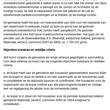
overeenkomsten gedurende 6 weken waren in te zien. Met het sluiten van deze
anterieure overeenkomsten is beoogd om de Jumbo uit te breiden op de
huidige locatie, de Aldi te verplaatsen binnen het gebied en de Lidl en
bijbehorende parkeervoorzieningen uit te breiden op de huidige locatie.
De gemeente heeft het plan om twee percelen aan Aldi voor het realiseren van
een supermarkt te verkopen, nadat zij deze op grond van de gesloten
anterieure overeenkomst met Jumbo heeft aangekocht. De gesloten
overeenkomst met Aldi bevat marktconforme voorwaarden. Het gaat om de
percelen aan de Steenwijkerdiep 8 in Steenwijk, kadastraal bekend, gemeente
Steenwijk, sectie E, nummers 6083 en 5804, ca. 1.700 m2 groot.
Objectieve toetsbare en redelijke criteria
Aldi komt volgens de gemeente als enige serieuze gegadigde in aanmerking
voor deze verkoop op basis van de volgende objectieve toetsbare en redelijke
criteria:
a. de koper heeft aan de gemeente een bouwplan gepresenteerd, waaruit blijkt
dat de koper in staat en bereid is om een supermarkt op de onroerende zaak
te ontwikkelen en de realisatie daarvan te coördineren. Het bouwplan voor de
supermarkt van de koper voldoet aan alle planologische kaders en overige
wet- en regelgeving die gelden voor de onroerende zaken;
b. de koper is in staat om het bouwplan voor de percelen kadastraal bekend
gemeente Steenwijk, sectie E, nummers 6083 en 5804 integraal te
ontwikkelen;