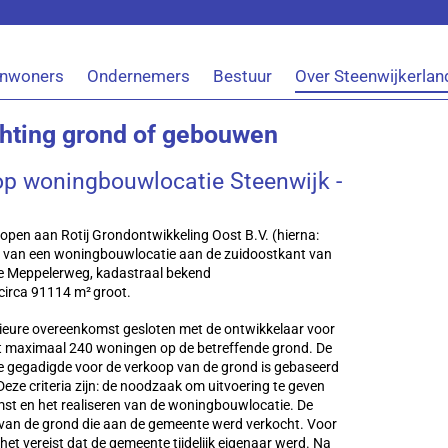
Inwoners
Ondernemers
Bestuur
Over Steenwijkerlan
hting grond of gebouwen
 woningbouwlocatie Steenwijk -
open aan Rotij Grondontwikkeling Oost B.V. (hierna:
en van een woningbouwlocatie aan de zuidoostkant van
de Meppelerweg, kadastraal bekend
circa 91114 m² groot.
rieure overeenkomst gesloten met de ontwikkelaar voor
t maximaal 240 woningen op de betreffende grond. De
ze gegadigde voor de verkoop van de grond is gebaseerd
. Deze criteria zijn: de noodzaak om uitvoering te geven
st en het realiseren van de woningbouwlocatie. De
van de grond die aan de gemeente werd verkocht. Voor
et vereist dat de gemeente tijdelijk eigenaar werd. Na