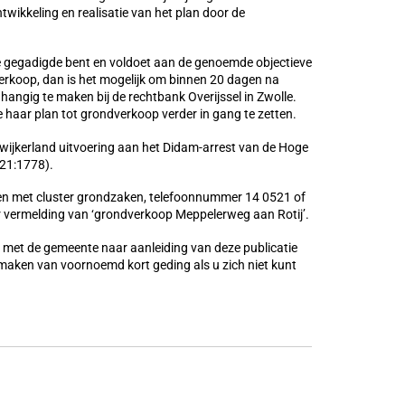
wikkeling en realisatie van het plan door de
e gegadigde bent en voldoet aan de genoemde objectieve
erkoop, dan is het mogelijk om binnen 20 dagen na
nhangig te maken bij de rechtbank Overijssel in Zwolle.
te haar plan tot grondverkoop verder in gang te zetten.
wijkerland uitvoering aan het Didam-arrest van de Hoge
21:1778).
en met cluster grondzaken, telefoonnummer 14 0521 of
 vermelding van ‘grondverkoop Meppelerweg aan Rotij’.
t met de gemeente naar aanleiding van deze publicatie
 maken van voornoemd kort geding als u zich niet kunt