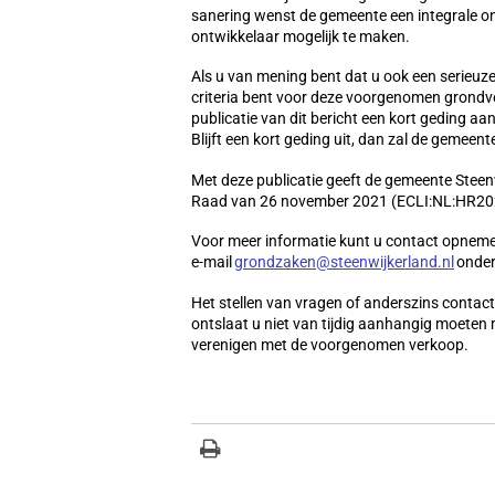
sanering wenst de gemeente een integrale ont
ontwikkelaar mogelijk te maken.
Als u van mening bent dat u ook een serieuz
criteria bent voor deze voorgenomen grondv
publicatie van dit bericht een kort geding aa
Blijft een kort geding uit, dan zal de gemeen
Met deze publicatie geeft de gemeente Steen
Raad van 26 november 2021 (ECLI:NL:HR20
Voor meer informatie kunt u contact opnem
e-mail
grondzaken@steenwijkerland.nl
onder
Het stellen van vragen of anderszins contac
ontslaat u niet van tijdig aanhangig moeten
verenigen met de voorgenomen verkoop.