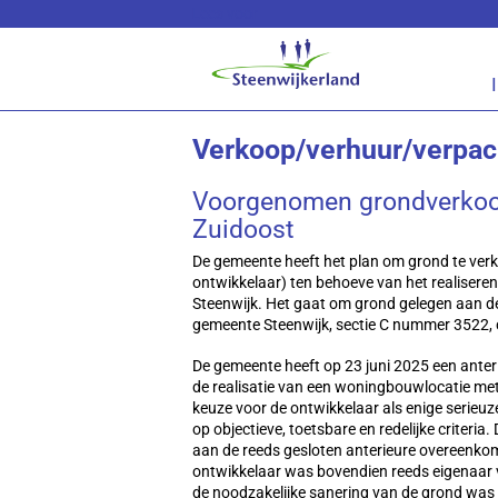
Lees voor
Verkoop/verhuur/verpac
Voorgenomen grondverkoop
Zuidoost
De gemeente heeft het plan om grond te verk
ontwikkelaar) ten behoeve van het realiser
Steenwijk. Het gaat om grond gelegen aan 
gemeente Steenwijk, sectie C nummer 3522, 
De gemeente heeft op 23 juni 2025 een ante
de realisatie van een woningbouwlocatie me
keuze voor de ontwikkelaar als enige serieu
op objectieve, toetsbare en redelijke criteria
aan de reeds gesloten anterieure overeenkom
ontwikkelaar was bovendien reeds eigenaar 
de noodzakelijke sanering van de grond was h