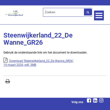
Lees voor
Steenwijkerland_22_De
Wanne_GR26
Gebruik de onderstaande link om het document te downloaden.
Download ‘Steenwijkerland_22_De Wanne_GR26’,
19 maart 2026,
pdf
, 3MB
Volg ons