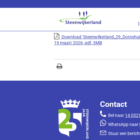
Lees voor
Steenwijkerland_29_Dor
Gebruik de onderstaande link om het docum
Download ‘Steenwijkerland_29_Dorpshuis
19 maart 2026,
pdf
, 3MB
Contact
Bel naar
14 052
WhatsApp naar
Stuur een bericht