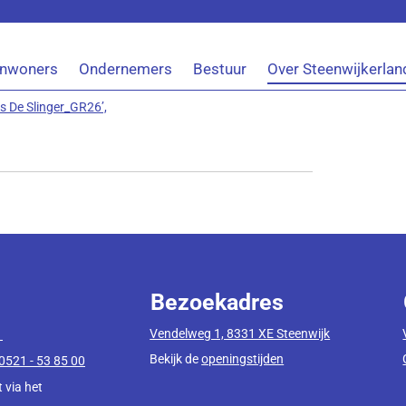
pshuis De Slinger_GR26
Inwoners
Ondernemers
Bestuur
Over Steenwijkerlan
ent te downloaden.
 De Slinger_GR26’,
Bezoekadres
Vendelweg 1, 8331 XE Steenwijk
1
Bekijk de
openingstijden
0521 - 53 85 00
 via het