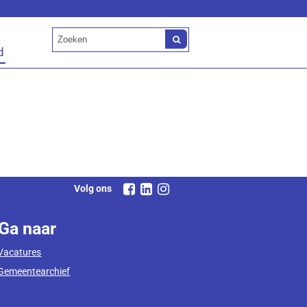
d
Volg ons
Ga naar
Vacatures
Gemeentearchief