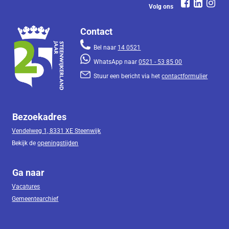
Volg ons
Contact
Bel naar
14 0521
WhatsApp naar
0521 - 53 85 00
Stuur een bericht via het
contactformulier
Bezoekadres
Vendelweg 1, 8331 XE Steenwijk
Bekijk de
openingstijden
Ga naar
Vacatures
Gemeentearchief