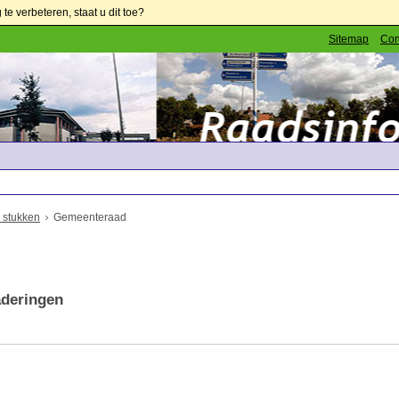
e verbeteren, staat u dit toe?
Sitemap
Con
 stukken
Gemeenteraad
aderingen