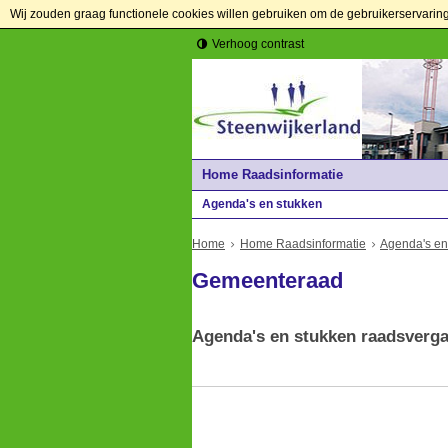
Wij zouden graag functionele cookies willen gebruiken om de gebruikerservaring t
Verhoog contrast
Home Raadsinformatie
Agenda's en stukken
Home
Home Raadsinformatie
Agenda's en
Gemeenteraad
Agenda's en stukken raadsverg