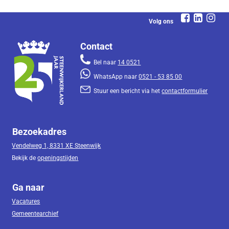
Volg ons
Contact
Bel naar
14 0521
WhatsApp naar
0521 - 53 85 00
Stuur een bericht via het
contactformulier
Bezoekadres
Vendelweg 1, 8331 XE Steenwijk
Bekijk de
openingstijden
Ga naar
Vacatures
Gemeentearchief