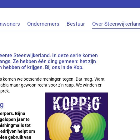
Inwoners
Ondernemers
Bestuur
Over Steenwijkerlan
eente Steenwijkerland. In deze serie komen
langs. Ze hebben één ding gemeen: het zijn
ebben of krijgen. Bij ons in de Kop.
s komen we botsende meningen tegen. Dat mag. Want
blabla maar gewoon recht voor z’n raap. We winden er
sprek.
ig
werpers. Bijna
gelopen jaar te
ishingmails tot
bedrijven helpt om
elen gebruik van