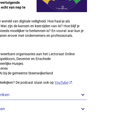
overtuigende
 echt van nep te
wereld van digitale veiligheid. Hoe haal je als
at zijn de kansen en keerzijden van AI? Hoe blijf je
steeds moeilijker te herkennen is? En vooral: wat kun je
praten erover met ondernemers en professionals.
weerbare organisaties aan het Lectoraat Online
Apeldoorn, Deventer en Enschede
erlijke Huisjes
Lenex
AI bij de gemeente Steenwijkerland
Meekijken? De podcast staat ook op
YouTube
.
rinken
men