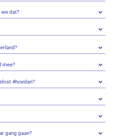
n we dat?
kerland?
al mee?
gelost #hoedan?
aar gang gaan?