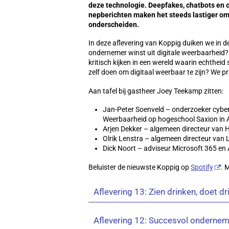
deze technologie. Deepfakes, chatbots en 
nepberichten maken het steeds lastiger om
onderscheiden.
In deze aflevering van Koppig duiken we in de 
ondernemer winst uit digitale weerbaarheid? W
kritisch kijken in een wereld waarin echtheid 
zelf doen om digitaal weerbaar te zijn? We 
Aan tafel bij gastheer Joey Teekamp zitten:
Jan-Peter Soenveld – onderzoeker cyber
Weerbaarheid op hogeschool Saxion in 
Arjen Dekker – algemeen directeur van He
Olrik Lenstra – algemeen directeur van 
Dick Noort – adviseur Microsoft 365 en 
Beluister de nieuwste Koppig op
Spotify
. 
Aflevering 13: Zien drinken, doet d
Aflevering 12: Succesvol onderne