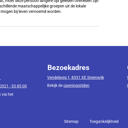
, moet deze persoon langere tijd geleden overleden zijn
chillende maatschappelijke groepen uit de lokale
is mogen bij leven vernoemd worden.
Bezoekadres
Vendelweg 1, 8331 XE Steenwijk
1
Bekijk de
openingstijden
0521 - 53 85 00
 via het
Sitemap
Toegankelijkheid