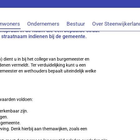
Inwoners
Ondernemers
Bestuur
Over Steenwijkerlan
euwe straten aan of staat de naam van een
 inspraak in de naam die een bepaalde straat
de straatnaam indienen bij de gemeente.
dient u in bij het college van burgemeester en
enen vermeldt. Ter verduidelijking kunt u een
emeester en wethouders bepaalt uiteindelijk welke
waarden voldoen:
erkenbaar zijn.
ggen.
e gemeente.
ing. Denk hierbij aan themawijken, zoals een