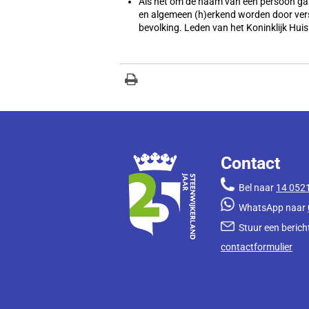
Als het om de naam van een persoon gaat
en algemeen (h)erkend worden door vers
bevolking. Leden van het Koninklijk Hu
Contact
Bel naar
14 052
WhatsApp naar
Stuur een bericht
contactformulier