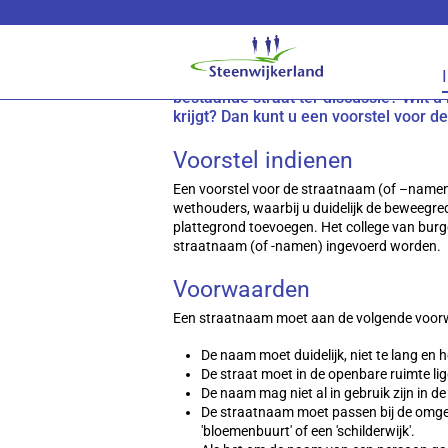
Lees voor
Straatnamen
Legt de gemeente bij u in de buurt ni
bestaande straat ter discussie? Wilt u
krijgt? Dan kunt u een voorstel voor 
Voorstel indienen
Een voorstel voor de straatnaam (of –namen) 
wethouders, waarbij u duidelijk de beweegred
plattegrond toevoegen. Het college van burg
straatnaam (of -namen) ingevoerd worden.
Voorwaarden
Een straatnaam moet aan de volgende voor
De naam moet duidelijk, niet te lang en h
De straat moet in de openbare ruimte li
De naam mag niet al in gebruik zijn in d
De straatnaam moet passen bij de omgev
'bloemenbuurt' of een 'schilderwijk'.