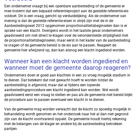
Een ondernemer vraagt bij een openbare aanbesteding of de gemeente er
mee instemt dat een bepaald referentieproject aan de gestelde referentie-eis
voldoet. Dit is een vraag, gericht op verduidelijking. Als de ondernemer van
mening is dat de gestelde referentie-eisen in strijd zijn met de in de
Aanbestedingswet 2012 opgenomen proportionaliteitsbeginselen dan is er
sprake van een klacht. Overigens wordt in het laatste geval ondernemers
geadviseerd om niet direct te klagen over de veronderstelde strijdigheid met
de proportionaliteitsbeginselen, maar eerst in het kader van de aanbesteding
te vragen of de gemeente bereid is de eis aan te passen. Reageert de
gemeente hier afwijzend op, dan kan alsnog een klacht ingediend worden.
Wanneer kan een klacht worden ingediend en
wanneer moet de gemeente daarop reageren?
Ondernemers doen er goed aan klachten in een zo vroeg mogelijk stadium in
te dienen. Dat betekent dat niet gewacht hoeft te worden totdat de
aanbesteding is afgerond, maar dat al tijdens een lopende
aanbestedingsprocedure een klacht ingediend kan worden. Wel wordt
geadviseerd eerst een vraag te stellen en pas als de gemeente niet bereid blijkt
de procedure aan te passen eventueel een klacht in te dienen.
Van de gemeente mag worden verwacht dat de klacht zo spoedig mogelijk in
behandeling wordt genomen en het onderzoek naar het al dan niet gegrond
zijn van de klacht voortvarend oppakt. De gemeente houdt hierbij rekening
met de belangen van de klager en andere bij de aanbesteding betrokken
partijen.