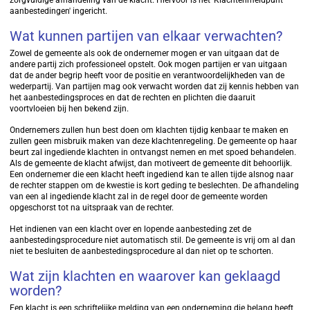
zorgvuldige afhandeling van de klacht. Hiervoor is het 'Klachtenmeldpunt
aanbestedingen' ingericht.
Wat kunnen partijen van elkaar verwachten?
Zowel de gemeente als ook de ondernemer mogen er van uitgaan dat de
andere partij zich professioneel opstelt. Ook mogen partijen er van uitgaan
dat de ander begrip heeft voor de positie en verantwoordelijkheden van de
wederpartij. Van partijen mag ook verwacht worden dat zij kennis hebben van
het aanbestedingsproces en dat de rechten en plichten die daaruit
voortvloeien bij hen bekend zijn.
Ondernemers zullen hun best doen om klachten tijdig kenbaar te maken en
zullen geen misbruik maken van deze klachtenregeling. De gemeente op haar
beurt zal ingediende klachten in ontvangst nemen en met spoed behandelen.
Als de gemeente de klacht afwijst, dan motiveert de gemeente dit behoorlijk.
Een ondernemer die een klacht heeft ingediend kan te allen tijde alsnog naar
de rechter stappen om de kwestie is kort geding te beslechten. De afhandeling
van een al ingediende klacht zal in de regel door de gemeente worden
opgeschorst tot na uitspraak van de rechter.
Het indienen van een klacht over en lopende aanbesteding zet de
aanbestedingsprocedure niet automatisch stil. De gemeente is vrij om al dan
niet te besluiten de aanbestedingsprocedure al dan niet op te schorten.
Wat zijn klachten en waarover kan geklaagd
worden?
Een klacht is een schriftelijke melding van een onderneming die belang heeft