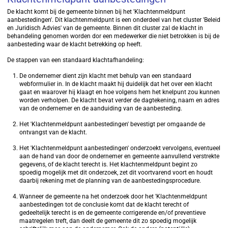
De klacht komt bij de gemeente binnen bij het 'Klachtenmeldpunt
aanbestedingen'. Dit klachtenmeldpunt is een onderdeel van het cluster 'Beleid
en Juridisch Advies' van de gemeente. Binnen dit cluster zal de klacht in
behandeling genomen worden dor een medewerker die niet betrokken is bij de
aanbesteding waar de klacht betrekking op heeft.
De stappen van een standaard klachtafhandeling:
De ondernemer dient zijn klacht met behulp van een standaard
webformulier in. In de klacht maakt hij duidelijk dat het over een klacht
gaat en waarover hij klaagt en hoe volgens hem het knelpunt zou kunnen
worden verholpen. De klacht bevat verder de dagtekening, naam en adres
van de ondernemer en de aanduiding van de aanbesteding.
Het 'Klachtenmeldpunt aanbestedingen' bevestigt per omgaande de
ontvangst van de klacht.
Het 'Klachtenmeldpunt aanbestedingen' onderzoekt vervolgens, eventueel
aan de hand van door de ondernemer en gemeente aanvullend verstrekte
gegevens, of de klacht terecht is. Het klachtenmeldpunt begint zo
spoedig mogelijk met dit onderzoek, zet dit voortvarend voort en houdt
daarbij rekening met de planning van de aanbestedingsprocedure.
Wanneer de gemeente na het onderzoek door het 'Klachtenmeldpunt
aanbestedingen tot de conclusie komt dat de klacht terecht of
gedeeltelijk terecht is en de gemeente corrigerende en/of preventieve
maatregelen treft, dan deelt de gemeente dit zo spoedig mogelijk