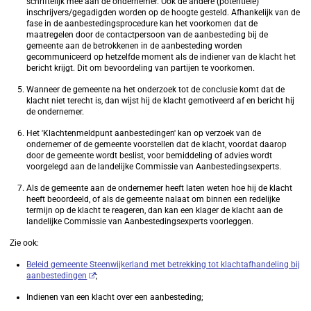
schriftelijk mee aan de ondernemer. Ook de andere (potentiële)
inschrijvers/gegadigden worden op de hoogte gesteld. Afhankelijk van de
fase in de aanbestedingsprocedure kan het voorkomen dat de
maatregelen door de contactpersoon van de aanbesteding bij de
gemeente aan de betrokkenen in de aanbesteding worden
gecommuniceerd op hetzelfde moment als de indiener van de klacht het
bericht krijgt. Dit om bevoordeling van partijen te voorkomen.
Wanneer de gemeente na het onderzoek tot de conclusie komt dat de
klacht niet terecht is, dan wijst hij de klacht gemotiveerd af en bericht hij
de ondernemer.
Het 'Klachtenmeldpunt aanbestedingen' kan op verzoek van de
ondernemer of de gemeente voorstellen dat de klacht, voordat daarop
door de gemeente wordt beslist, voor bemiddeling of advies wordt
voorgelegd aan de landelijke Commissie van Aanbestedingsexperts.
Als de gemeente aan de ondernemer heeft laten weten hoe hij de klacht
heeft beoordeeld, of als de gemeente nalaat om binnen een redelijke
termijn op de klacht te reageren, dan kan een klager de klacht aan de
landelijke Commissie van Aanbestedingsexperts voorleggen.
Zie ook:
Beleid gemeente Steenwijkerland met betrekking tot klachtafhandeling bij
aanbestedingen
;
Indienen van een klacht over een aanbesteding;