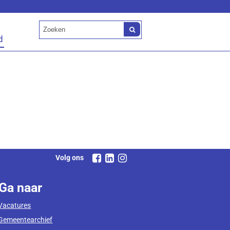
d
Volg ons
Ga naar
Vacatures
Gemeentearchief