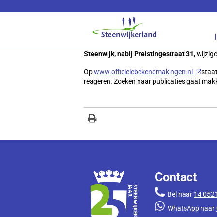
Lees voor
Verkeer & vervoer
Verkeersbesluit
Steenwijk, nabij Preistingestraat 31,
wijzig
Op
www.officielebekendmakingen.nl
staat
reageren. Zoeken naar publicaties gaat makke
Contact
Bel naar
14 052
WhatsApp naar