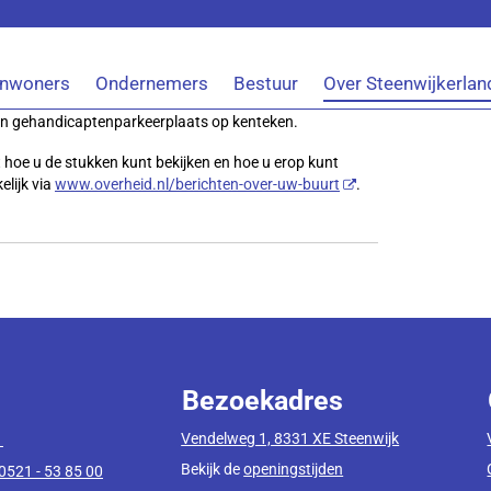
Inwoners
Ondernemers
Bestuur
Over Steenwijkerlan
en gehandicaptenparkeerplaats op kenteken.
 hoe u de stukken kunt bekijken en hoe u erop kunt
lijk via
www.overheid.nl/berichten-over-uw-buurt
.
Bezoekadres
Vendelweg 1, 8331 XE Steenwijk
1
Bekijk de
openingstijden
0521 - 53 85 00