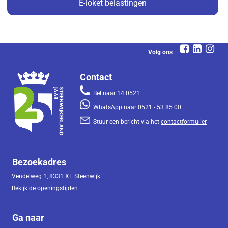
E-loket belastingen
Volg ons
Contact
Bel naar
14 0521
WhatsApp naar
0521 - 53 85 00
Stuur een bericht via het
contactformulier
Bezoekadres
Vendelweg 1, 8331 XE Steenwijk
Bekijk de
openingstijden
Ga naar