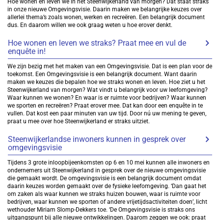
Hoe wonen en leven we in het Steenwijkerland van morgen? Dát staat straks
in onze nieuwe Omgevingsvisie. Daarin maken we belangrijke keuzes over
allerlei thema’s zoals wonen, werken en recreëren. Een belangrijk document
dus. En daarom willen we ook graag weten u hoe erover denkt.
Hoe wonen en leven we straks? Praat mee en vul de
enquête in!
We zijn bezig met het maken van een Omgevingsvisie. Dat is een plan voor de
toekomst. Een Omgevingsvisie is een belangrijk document. Want daarin
maken we keuzes die bepalen hoe we straks wonen en leven. Hoe ziet u het
Steenwijkerland van morgen? Wat vindt u belangrijk voor uw leefomgeving?
Waar kunnen we wonen? En waar is er ruimte voor bedrijven? Waar kunnen
we sporten en recreëren? Praat erover mee. Dat kan door een enquête in te
vullen. Dat kost een paar minuten van uw tijd. Door nú uw mening te geven,
praat u mee over hoe Steenwijkerland er straks uitziet.
Steenwijkerlandse inwoners kunnen in gesprek over
omgevingsvisie
Tijdens 3 grote inloopbijeenkomsten op 6 en 10 mei kunnen alle inwoners en
ondernemers uit Steenwijkerland in gesprek over de nieuwe omgevingsvisie
die gemaakt wordt. De omgevingsvisie is een belangrijk document omdat
daarin keuzes worden gemaakt over de fysieke leefomgeving. ‘Dan gaat het
om zaken als waar kunnen we straks huizen bouwen, waar is ruimte voor
bedrijven, waar kunnen we sporten of andere vrijetijdsactiviteiten doen’, licht
wethouder Miriam Slomp-Dekkers toe. ‘De Omgevingsvisie is straks ons
uitgangspunt bij alle nieuwe ontwikkelingen. Daarom zeggen we ook: praat