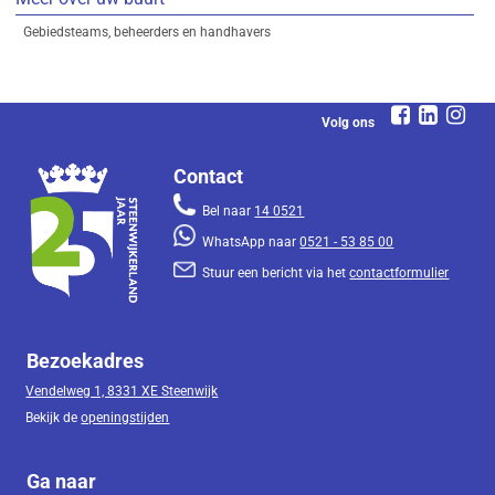
Gebiedsteams, beheerders en handhavers
Volg ons
Contact
Bel naar
14 0521
WhatsApp naar
0521 - 53 85 00
Stuur een bericht via het
contactformulier
Bezoekadres
Vendelweg 1, 8331 XE Steenwijk
Bekijk de
openingstijden
Ga naar