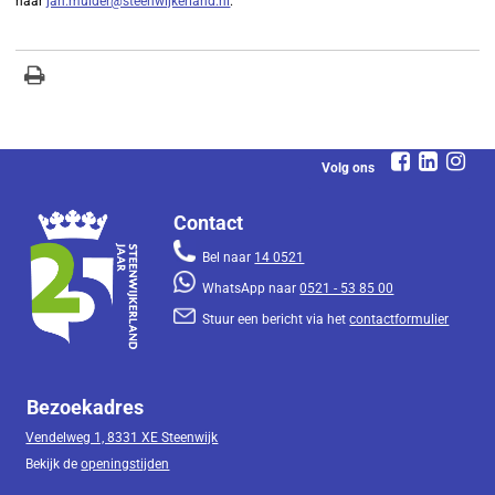
naar
jan.mulder@steenwijkerland.nl
.
Volg ons
Contact
Bel naar
14 0521
WhatsApp naar
0521 - 53 85 00
Stuur een bericht via het
contactformulier
Bezoekadres
Vendelweg 1, 8331 XE Steenwijk
Bekijk de
openingstijden