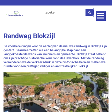
Lees voor
Randweg Blokzijl
De voorbereidingen voor de aanleg van de nieuwe randweg in Blokzijl zijn
gestart. Daarmee zetten we een belangrijke stap naar een
langgekoesterde wens van inwoners én gemeente. Blokzijl staat bekend
om zijn prachtige historische kern rond de Havenkolk. Met de randweg
verminderen we de verkeersdruk in deze historische kern en maken we
ruimte voor een prettiger, veiliger en aantrekkelijker Blokzijl.