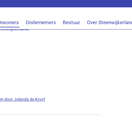
n sport
Inwoners
Ondernemers
Bestuur
Over Steenwijkerlan
euws over sport in Steenwijkerland? Meld u dan
eenwijkerland.
en door Jolanda de Kruyf