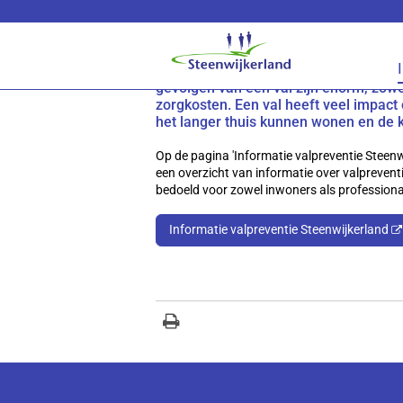
Lees voor
Overzicht aanbod valpre
Elke 5 minuten belandt een 65-plusse
gevolgen van een val zijn enorm, zowe
zorgkosten. Een val heeft veel impact
het langer thuis kunnen wonen en de k
Op de pagina 'Informatie valpreventie Steenw
een overzicht van informatie over valprevent
bedoeld voor zowel inwoners als professiona
Informatie valpreventie Steenwijkerland