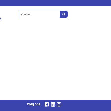
d
Volg ons