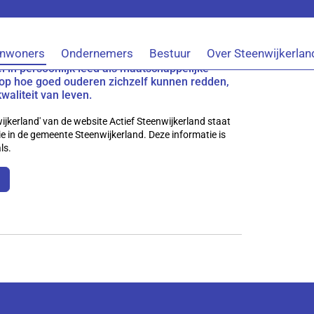
ventie
Inwoners
Ondernemers
Bestuur
Over Steenwijkerlan
r op de Spoedeisende Hulp na een val. De
l in persoonlijk leed als maatschappelijke
 op hoe goed ouderen zichzelf kunnen redden,
waliteit van leven.
ijkerland' van de website Actief Steenwijkerland staat
ie in de gemeente Steenwijkerland. Deze informatie is
ls.