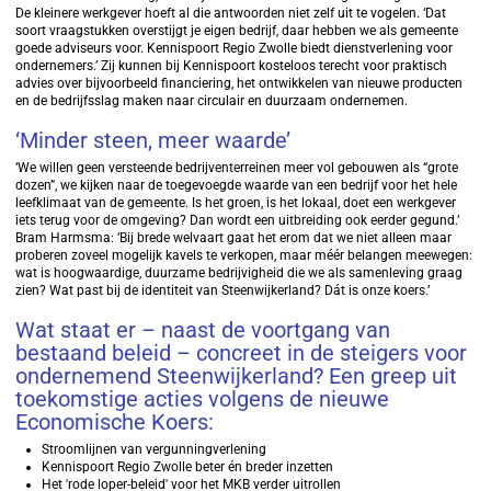
De kleinere werkgever hoeft al die antwoorden niet zelf uit te vogelen. ‘Dat
soort vraagstukken overstijgt je eigen bedrijf, daar hebben we als gemeente
goede adviseurs voor. Kennispoort Regio Zwolle biedt dienstverlening voor
ondernemers.’ Zij kunnen bij Kennispoort kosteloos terecht voor praktisch
advies over bijvoorbeeld financiering, het ontwikkelen van nieuwe producten
en de bedrijfsslag maken naar circulair en duurzaam ondernemen.
‘Minder steen, meer waarde’
‘We willen geen versteende bedrijventerreinen meer vol gebouwen als “grote
dozen”, we kijken naar de toegevoegde waarde van een bedrijf voor het hele
leefklimaat van de gemeente. Is het groen, is het lokaal, doet een werkgever
iets terug voor de omgeving? Dan wordt een uitbreiding ook eerder gegund.’
Bram Harmsma: ‘Bij brede welvaart gaat het erom dat we niet alleen maar
proberen zoveel mogelijk kavels te verkopen, maar méér belangen meewegen:
wat is hoogwaardige, duurzame bedrijvigheid die we als samenleving graag
zien? Wat past bij de identiteit van Steenwijkerland? Dát is onze koers.’
Wat staat er – naast de voortgang van
bestaand beleid – concreet in de steigers voor
ondernemend Steenwijkerland? Een greep uit
toekomstige acties volgens de nieuwe
Economische Koers:
Stroomlijnen van vergunningverlening
Kennispoort Regio Zwolle beter én breder inzetten
Het 'rode loper-beleid' voor het MKB verder uitrollen