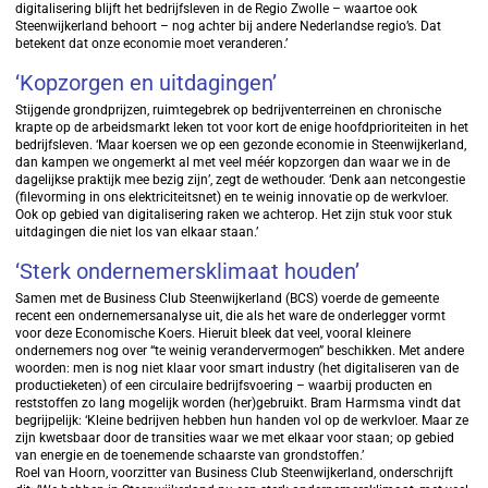
digitalisering blijft het bedrijfsleven in de Regio Zwolle – waartoe ook
Steenwijkerland behoort – nog achter bij andere Nederlandse regio’s. Dat
betekent dat onze economie moet veranderen.’
‘Kopzorgen en uitdagingen’
Stijgende grondprijzen, ruimtegebrek op bedrijventerreinen en chronische
krapte op de arbeidsmarkt leken tot voor kort de enige hoofdprioriteiten in het
bedrijfsleven. ‘Maar koersen we op een gezonde economie in Steenwijkerland,
dan kampen we ongemerkt al met veel méér kopzorgen dan waar we in de
dagelijkse praktijk mee bezig zijn’, zegt de wethouder. ‘Denk aan netcongestie
(filevorming in ons elektriciteitsnet) en te weinig innovatie op de werkvloer.
Ook op gebied van digitalisering raken we achterop. Het zijn stuk voor stuk
uitdagingen die niet los van elkaar staan.’
‘Sterk ondernemersklimaat houden’
Samen met de Business Club Steenwijkerland (BCS) voerde de gemeente
recent een ondernemersanalyse uit, die als het ware de onderlegger vormt
voor deze Economische Koers. Hieruit bleek dat veel, vooral kleinere
ondernemers nog over “te weinig verandervermogen” beschikken. Met andere
woorden: men is nog niet klaar voor smart industry (het digitaliseren van de
productieketen) of een circulaire bedrijfsvoering – waarbij producten en
reststoffen zo lang mogelijk worden (her)gebruikt. Bram Harmsma vindt dat
begrijpelijk: ‘Kleine bedrijven hebben hun handen vol op de werkvloer. Maar ze
zijn kwetsbaar door de transities waar we met elkaar voor staan; op gebied
van energie en de toenemende schaarste van grondstoffen.’
Roel van Hoorn, voorzitter van Business Club Steenwijkerland, onderschrijft