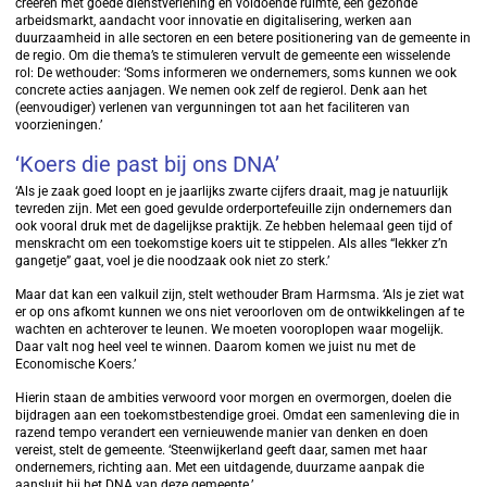
creëren met goede dienstverlening en voldoende ruimte, een gezonde
arbeidsmarkt, aandacht voor innovatie en digitalisering, werken aan
duurzaamheid in alle sectoren en een betere positionering van de gemeente in
de regio. Om die thema’s te stimuleren vervult de gemeente een wisselende
rol: De wethouder: ‘Soms informeren we ondernemers, soms kunnen we ook
concrete acties aanjagen. We nemen ook zelf de regierol. Denk aan het
(eenvoudiger) verlenen van vergunningen tot aan het faciliteren van
voorzieningen.’
‘Koers die past bij ons DNA’
‘Als je zaak goed loopt en je jaarlijks zwarte cijfers draait, mag je natuurlijk
tevreden zijn. Met een goed gevulde orderportefeuille zijn ondernemers dan
ook vooral druk met de dagelijkse praktijk. Ze hebben helemaal geen tijd of
menskracht om een toekomstige koers uit te stippelen. Als alles “lekker z’n
gangetje” gaat, voel je die noodzaak ook niet zo sterk.’
Maar dat kan een valkuil zijn, stelt wethouder Bram Harmsma. ‘Als je ziet wat
er op ons afkomt kunnen we ons niet veroorloven om de ontwikkelingen af te
wachten en achterover te leunen. We moeten vooroplopen waar mogelijk.
Daar valt nog heel veel te winnen. Daarom komen we juist nu met de
Economische Koers.’
Hierin staan de ambities verwoord voor morgen en overmorgen, doelen die
bijdragen aan een toekomstbestendige groei. Omdat een samenleving die in
razend tempo verandert een vernieuwende manier van denken en doen
vereist, stelt de gemeente. ‘Steenwijkerland geeft daar, samen met haar
ondernemers, richting aan. Met een uitdagende, duurzame aanpak die
aansluit bij het DNA van deze gemeente.’