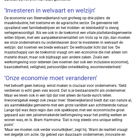
‘Investeren in welvaart en welzijn’
De economie van Steenwijkerland rust grofweg op drie pijlers: de
maakindustrie, het toerisme en de agrarische sector. De gemeente telt
opvallend veel familiebedrijven en het midden- en kleinbedrijf is stevig
vertegenwoordigd. ‘Als we ook in de toekomst een vitale plattelandsgemeente
willen blijven, met een aanpakkersmentaliteit om trots op te zijn, dan moeten
we onze ondernemers nu ondersteunen door te investeren in welvaart én
welzijn: dat noemen we brede welvaart.’ De wethouder licht dat toe: ‘De
maatschappij van de toekomst vraagt om een economie die niet alleen om
materie draait, maar ook bijdraagt aan andere zaken. Zoals een
werkomgeving voor iedereen (we noemen dat ook een inclusieve economie),
baanzekerheid, veiligheid, persoonlijke ontwikkeling, woontevredenheid.’
‘Onze economie moet veranderen’
Het behoeft geen betoog: winst maken is cruciaal voor ondernemers. ‘Geld
verdienen is echt geen vies woord. Dat is je bestaansrecht als ondernemer.
Maar we leven ook in een tijd dat niet alleen de harde euro’s tellen.
Inwonersgeluk weegt ook zwaar mee.’ Steenwijkerland biedt dat van nature al,
als aantrekkelijke gemeente met een grote variëteit aan schitterende natuur.
Lange tijd was deze regio dan ook spekkoper, met een economische groei
gepaard aan een jaloersmakende leefomgeving waar het prettig werken en
wonen was, en ís. Bram Harmsma: ‘Dat is nog steeds ons unique selling
point.’
‘Maar we moeten ook verder vooruitkijken’, zegt hij. ‘Want de realiteit vraagt
wel degelijk om actie. Op gebied van duurzaam ondernemen, innovatie en