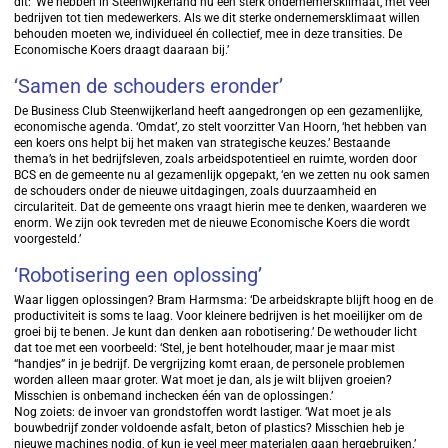
dit: ‘We hebben in Steenwijkerland nu een sterk ondernemersklimaat, met veel
bedrijven tot tien medewerkers. Als we dit sterke ondernemersklimaat willen
behouden moeten we, individueel én collectief, mee in deze transities. De
Economische Koers draagt daaraan bij.’
‘Samen de schouders eronder’
De Business Club Steenwijkerland heeft aangedrongen op een gezamenlijke,
economische agenda. ‘Omdat’, zo stelt voorzitter Van Hoorn, ‘het hebben van
een koers ons helpt bij het maken van strategische keuzes.’ Bestaande
thema’s in het bedrijfsleven, zoals arbeidspotentieel en ruimte, worden door
BCS en de gemeente nu al gezamenlijk opgepakt, ‘en we zetten nu ook samen
de schouders onder de nieuwe uitdagingen, zoals duurzaamheid en
circulariteit. Dat de gemeente ons vraagt hierin mee te denken, waarderen we
enorm. We zijn ook tevreden met de nieuwe Economische Koers die wordt
voorgesteld.’
‘Robotisering een oplossing’
Waar liggen oplossingen? Bram Harmsma: ‘De arbeidskrapte blijft hoog en de
productiviteit is soms te laag. Voor kleinere bedrijven is het moeilijker om de
groei bij te benen. Je kunt dan denken aan robotisering.’ De wethouder licht
dat toe met een voorbeeld: ‘Stel, je bent hotelhouder, maar je maar mist
“handjes” in je bedrijf. De vergrijzing komt eraan, de personele problemen
worden alleen maar groter. Wat moet je dan, als je wilt blijven groeien?
Misschien is onbemand inchecken één van de oplossingen.’
Nog zoiets: de invoer van grondstoffen wordt lastiger. ‘Wat moet je als
bouwbedrijf zonder voldoende asfalt, beton of plastics? Misschien heb je
nieuwe machines nodig, of kun je veel meer materialen gaan hergebruiken.’