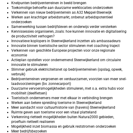
Knelpunten bedrijventerreinen in beeld brengen
Toekomstige behoefte aan duurzame werklocaties onderzoeken
Verkennen van nieuw bedrijventerrein as A32 Meppel-Steenwijk
Werken aan krachtiger arbeidsmarkt, onbenut arbeidspotentieel
onderzoeken
Samenwerking tussen bedrijfsleven en onderwijs verder versterken
Kennissessies organiseren, zoals: hoe kunnen innovatie en digitalisering
de productiviteit verhogen?
Innovatieve koplopers in Steenwijkerland inzetten als ambassadeurs
Innovatie binnen toeristische sector stimuleren met coaching traject
Verkennen van geschikte Europese projecten voor onze regionale
economie
Actieplan opstellen voor ondernemend Steenwijkerland om circulaire
innovatie te stimuleren
Slimmer gebruik elektriciteitsnet op bedrijventerreinen (opslag, opwek,
verbruik)
Bedrijventerreinen vergroenen en verduurzamen, voorzien van meer snel-
laadvoorzieningen (bv. zonnecarport)
Duurzame vervoersmogelijkheden stimuleren, met o.a. extra hubs voor
mobiliteit (deelfietsen)
Toeristisch ondernemers meer met elkaar in verbinding brengen
Werken aan betere spreiding toerisme in Steenwijkerland
Meer aandacht voor cultuurhistorie van (havens) Steenwijkerland
Ruimte geven aan toerisme voor een vitaal platteland
Verkenning rietteelt mogelijkheden buiten Natura2000 gebieden,
proeftuin rietteelt realiseren
Mogelijkheid inzet biomassa en gebruik reststromen onderzoeken
Meer bedrijfsbezoeken