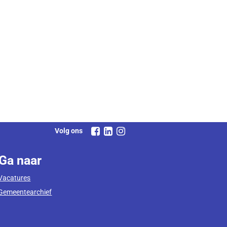
Volg ons
Ga naar
Vacatures
Gemeentearchief