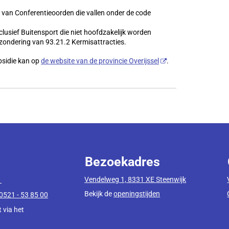
 van Conferentieoorden die vallen onder de code
nclusief Buitensport die niet hoofdzakelijk worden
zondering van 93.21.2 Kermisattracties.
bsidie kan op
de website van de provincie Overijssel
.
Bezoekadres
Vendelweg 1, 8331 XE Steenwijk
1
Bekijk de
openingstijden
0521 - 53 85 00
 via het