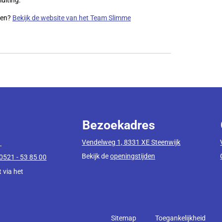
gen?
Bekijk de website van het Team Slimme
Bezoekadres
Vendelweg 1, 8331 XE Steenwijk
1
Bekijk de
openingstijden
0521 - 53 85 00
 via het
Sitemap
Toegankelijkheid