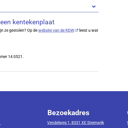
n een kentekenplaat
ijn ze gestolen? Op de
website van de RDW
leest u wat
mmer 14 0521.
Bezoekadres
Vendelweg 1, 8331 XE Steenwijk
1