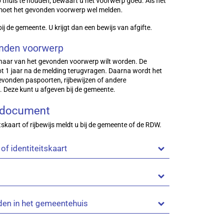
 thuis te houden, bewaart u het voorwerp goed. Als het
U moet het gevonden voorwerp wel melden.
 de gemeente. U krijgt dan een bewijs van afgifte.
onden voorwerp
enaar van het gevonden voorwerp wilt worden. De
ot 1 jaar na de melding terugvragen. Daarna wordt het
gevonden paspoorten, rijbewijzen of andere
en. Deze kunt u afgeven bij de gemeente.
n document
itskaart of rijbewijs meldt u bij de gemeente of de RDW.
of identiteitskaart
en in het gemeentehuis