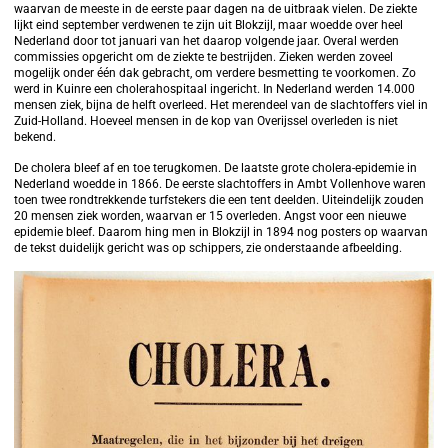
waarvan de meeste in de eerste paar dagen na de uitbraak vielen. De ziekte
lijkt eind september verdwenen te zijn uit Blokzijl, maar woedde over heel
Nederland door tot januari van het daarop volgende jaar. Overal werden
commissies opgericht om de ziekte te bestrijden. Zieken werden zoveel
mogelijk onder één dak gebracht, om verdere besmetting te voorkomen. Zo
werd in Kuinre een cholerahospitaal ingericht. In Nederland werden 14.000
mensen ziek, bijna de helft overleed. Het merendeel van de slachtoffers viel in
Zuid-Holland. Hoeveel mensen in de kop van Overijssel overleden is niet
bekend.
De cholera bleef af en toe terugkomen. De laatste grote cholera-epidemie in
Nederland woedde in 1866. De eerste slachtoffers in Ambt Vollenhove waren
toen twee rondtrekkende turfstekers die een tent deelden. Uiteindelijk zouden
20 mensen ziek worden, waarvan er 15 overleden. Angst voor een nieuwe
epidemie bleef. Daarom hing men in Blokzijl in 1894 nog posters op waarvan
de tekst duidelijk gericht was op schippers, zie onderstaande afbeelding.