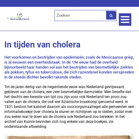
Lees voor
In tijden van cholera
Het voorkomen en bestrijden van epidemieën, zoals de Mexicaanse griep,
is al eeuwen een overheidstaak. In de 19e eeuw had de overheid
bijvoorbeeld haar handen vol aan het bestrijden van besmettelijke ziektes
als pokken, tyfus en tuberculose, die zich razendsnel konden verspreiden
in de steeds dichter bevolkt rakende steden.
Tot de jaren dertig van de negentiende eeuw was Nederland gevrijwaard
gebleven van de cholera, een zeer besmettelijke darmziekte. Men besefte dat
het slechts een kwestie van tijd zou zijn voor ook Nederland ten prooi zou
vallen aan de cholera, die ook wel 'Aziatische braakloop' genoemd werd. In
1831 besloot het kabinet daarom als voorzorgsmaatregel alle gemeenten een
informatieboekje over cholera te sturen en richtlijnen op te stellen, zodat men
zou weten wat te doen als de cholera ook Nederland zou bereiken. In het
archief van Kuinre bevinden zich nog enkele van deze boekjes, zie
onderstaande afbeelding.