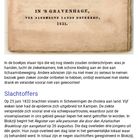
In de boekjes staan tips die wij nog steeds zouden onderschrijven: was je
handen, lucht de ziekenkamers, trek schone kleding aan en doe aan
lichaamsbeweging. Andere adviezen zijn nu niet meer zo serieus te nemen:
bezoek geen zieken zonder ontbeten te hebben, ontbijt eventueel met sterke
drank en verander vooral niet van gewoontes!
Slachtoffers
Op 25 juni 1832 brachten vissers in Scheveningen de cholera aan land. Vijf
weken later had de epidemie zich uitgebreid tot Kampen. De ziekte
verspreidde zich vooral snel via scheepvaartroutes, waardoor juist de
vissersplaatsen in ons gebied gevaar liepen het eerst getroffen te worden. In
Blokzijl begint het
Register van alle personen die door den Aziatischen
Braakloop zijn aangetast
op 26 augustus. Die dag overleden drie jongens uit
één gezin. Hun zusje overleed een dag later in het gemeentelijke lokaal waar
zij behandeld werd. In totaal zijn er negen slachtoffers geregistreerd in Blokzijl,