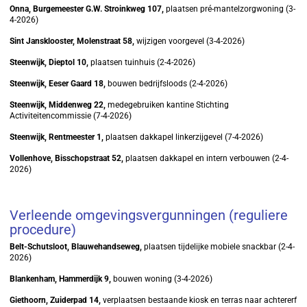
Onna, Burgemeester G.W. Stroinkweg 107,
plaatsen pré-mantelzorgwoning (3-
4-2026)
Sint Jansklooster, Molenstraat 58,
wijzigen voorgevel (3-4-2026)
Steenwijk, Dieptol 10,
plaatsen tuinhuis (2-4-2026)
Steenwijk, Eeser Gaard 18,
bouwen bedrijfsloods (2-4-2026)
Steenwijk, Middenweg 22,
medegebruiken kantine Stichting
Activiteitencommissie (7-4-2026)
Steenwijk, Rentmeester 1,
plaatsen dakkapel linkerzijgevel (7-4-2026)
Vollenhove, Bisschopstraat 52,
plaatsen dakkapel en intern verbouwen (2-4-
2026)
Verleende omgevingsvergunningen (reguliere
procedure)
Belt-Schutsloot, Blauwehandseweg,
plaatsen tijdelijke mobiele snackbar (2-4-
2026)
Blankenham, Hammerdijk 9,
bouwen woning (3-4-2026)
Giethoorn, Zuiderpad 14,
verplaatsen bestaande kiosk en terras naar achtererf