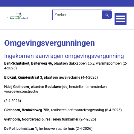
Lees voor
Omgevingsvergunningen
Ingekomen aanvragen omgevingsvergunning
Belt-Schutsloot, Belterweg 46,
plaatsen dakkappen t.b.v. warmtepompen (2-
4-2026)
Blokzijl, Kuinderstraat 3,
plaatsen gevelreclame (4-4-2026)
Nabij Giethoorn, eilanden Beulakerwijde,
herstellen en versterken
vooroeverconstructie
(2-4-2026)
Giethoorn, Beulakerweg 75b,
realiseren pré-mantelzorgwoning (8-4-2026)
Giethoorn, Noorderpad 6,
realiseren tuinkamer (2-4-2026)
De Pol, Löhnislaan 1,
herbouwen achterhuis (2-4-2026)