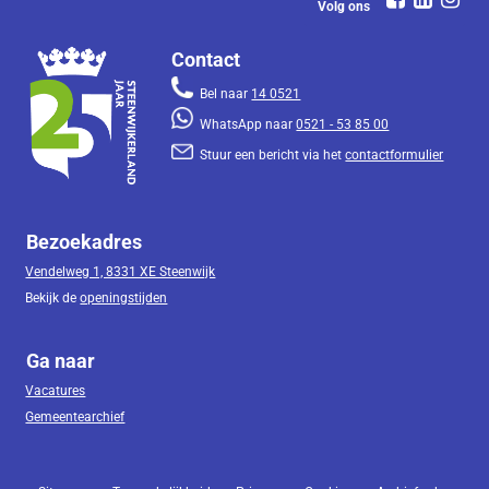
Volg ons
Contact
Bel naar
14 0521
WhatsApp naar
0521 - 53 85 00
Stuur een bericht via het
contactformulier
Bezoekadres
Vendelweg 1, 8331 XE Steenwijk
Bekijk de
openingstijden
Ga naar
Vacatures
Gemeentearchief