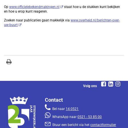
Op
www.officielebekendmakingen.nl
staat hoe u de stukken kunt bekijken
en hoe u erop kunt reageren.
Zoeken naar publicaties gaat makkelijk via
www.overheid.nl/berichten-over-
uw-buurt
Volg ons
Contact
Bel naar
14 0521
WhatsApp naar
0521 - 53 85 00
Stuur een bericht via het
contactformulier