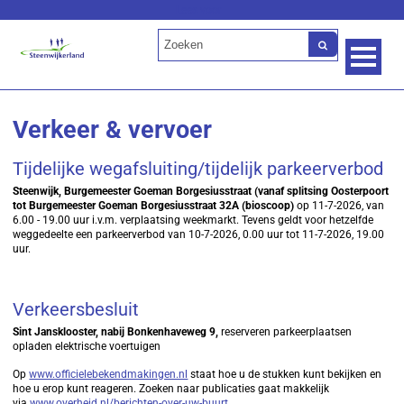
Lees voor
Verkeer & vervoer
Tijdelijke wegafsluiting/tijdelijk parkeerverbod
Steenwijk, Burgemeester Goeman Borgesiusstraat (vanaf splitsing Oosterpoort
tot Burgemeester Goeman Borgesiusstraat 32A (bioscoop)
op 11-7-2026, van
6.00 - 19.00 uur i.v.m. verplaatsing weekmarkt. Tevens geldt voor hetzelfde
weggedeelte een parkeerverbod van 10-7-2026, 0.00 uur tot 11-7-2026, 19.00
uur.
Verkeersbesluit
Sint Jansklooster, nabij Bonkenhaveweg 9,
reserveren parkeerplaatsen
opladen elektrische voertuigen
Op
www.officielebekendmakingen.nl
staat hoe u de stukken kunt bekijken en
hoe u erop kunt reageren. Zoeken naar publicaties gaat makkelijk
via
www.overheid.nl/berichten-over-uw-buurt
.