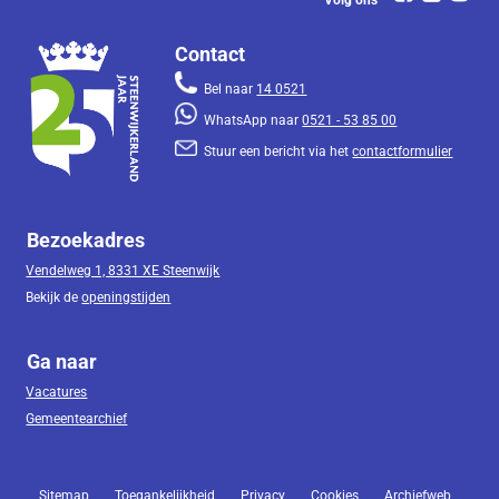
Contact
Bel naar
14 0521
WhatsApp naar
0521 - 53 85 00
Stuur een bericht via het
contactformulier
Bezoekadres
Vendelweg 1, 8331 XE Steenwijk
Bekijk de
openingstijden
Ga naar
Vacatures
Gemeentearchief
Sitemap
Toegankelijkheid
Privacy
Cookies
Archiefweb