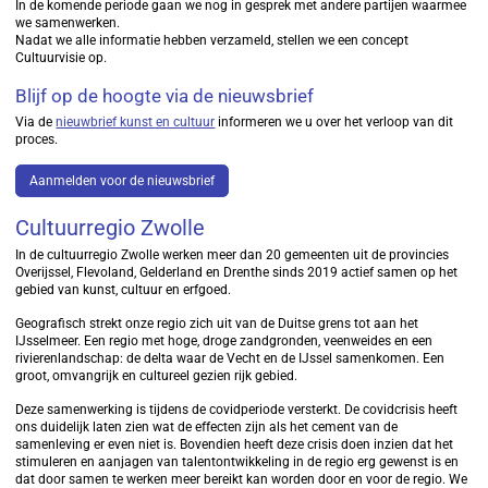
In de komende periode gaan we nog in gesprek met andere partijen waarmee
we samenwerken.
Nadat we alle informatie hebben verzameld, stellen we een concept
Cultuurvisie op.
Blijf op de hoogte via de nieuwsbrief
Via de
nieuwbrief kunst en cultuur
informeren we u over het verloop van dit
proces.
Aanmelden voor de nieuwsbrief
Cultuurregio Zwolle
In de cultuurregio Zwolle werken meer dan 20 gemeenten uit de provincies
Overijssel, Flevoland, Gelderland en Drenthe sinds 2019 actief samen op het
gebied van kunst, cultuur en erfgoed.
Geografisch strekt onze regio zich uit van de Duitse grens tot aan het
IJsselmeer. Een regio met hoge, droge zandgronden, veenweides en een
rivierenlandschap: de delta waar de Vecht en de IJssel samenkomen. Een
groot, omvangrijk en cultureel gezien rijk gebied.
Deze samenwerking is tijdens de covidperiode versterkt. De covidcrisis heeft
ons duidelijk laten zien wat de effecten zijn als het cement van de
samenleving er even niet is. Bovendien heeft deze crisis doen inzien dat het
stimuleren en aanjagen van talentontwikkeling in de regio erg gewenst is en
dat door samen te werken meer bereikt kan worden door en voor de regio. We