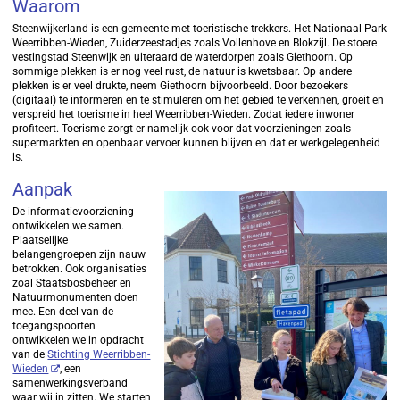
Waarom
Steenwijkerland is een gemeente met toeristische trekkers. Het Nationaal Park
Weerribben-Wieden, Zuiderzeestadjes zoals Vollenhove en Blokzijl. De stoere
vestingstad Steenwijk en uiteraard de waterdorpen zoals Giethoorn. Op
sommige plekken is er nog veel rust, de natuur is kwetsbaar. Op andere
plekken is er veel drukte, neem Giethoorn bijvoorbeeld. Door bezoekers
(digitaal) te informeren en te stimuleren om het gebied te verkennen, groeit en
verspreid het toerisme in heel Weerribben-Wieden. Zodat iedere inwoner
profiteert. Toerisme zorgt er namelijk ook voor dat voorzieningen zoals
supermarkten en openbaar vervoer kunnen blijven en dat er werkgelegenheid
is.
Aanpak
De informatievoorziening
ontwikkelen we samen.
Plaatselijke
belangengroepen zijn nauw
betrokken. Ook organisaties
zoal Staatsbosbeheer en
Natuurmonumenten doen
mee. Een deel van de
toegangspoorten
ontwikkelen we in opdracht
van de
Stichting Weerribben-
Wieden
, een
samenwerkingsverband
waar wij in zitten. We starten