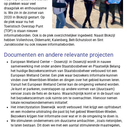
op plekken waar veel
draagvlak en enthousiasme
is. We zin in de zomer van
2020 in Blokzijl gestart. Op
de plek waar nu het
Toeristisch Overstap Punt
(TOP) is staan nieuwe
informatieborden. Ook is de plek overzichtelijker ingedeeld. Naast Blokzijl
hebben Vollenhove, Oldemarkt, Kalenberg, Belt-Schutsloot en Sint
Jansklooster nu ook nieuwe informatieborden.
Documenten en andere relevante projecten
European Wetland Center – Ossenzijl: in Ossenzijl wordt in nauwe
samenwerking met onder andere Staatsbosbeheer en Plaatselijk Belang
het huidige Bezoekerscentrum van Staatsbosbeheer verbouwd tot een
European Wetland Center. Een plek waar bezoekers informatie kunnen
vinden over Weerribben-Wieden en dingen over het gebied kunnen leren.
Vanuit het European Wetland Center kan de omgeving verkend worden.
Je kunt er parkeren, overstappen op andere vormen van (duurzaam)
vervoer zoals de fiets en de kano. Waarschijnlijk komt er in de buurt van
het bezoekerscentrum ook ruimte om te overnachten. Hiervoor nemen
lokale recreatieondernemers initiatief.
Het intercitystation Steenwijk wordt verbouwd. Het krijgt een opfrisbeurt
en een moderne uitstraling die past bij het gebied Weerribben-Wieden.
Bezoekers krijgen hier informatie over wat er in de omgeving te doen is.
We stimuleren ondernemers om duurzame ambachten , zoals rietsnijden,
te laten bestaan. Dit doen we met een aantal stimulerende maatregelen,