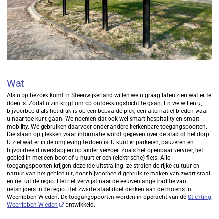
Wat
Als u op bezoek komt in Steenwijkerland willen we u graag laten zien wat er te
doen is. Zodat u zin krijgt om op ontdekkingstocht te gaan. En we willen u,
bijvoorbeeld als het druk is op een bepaalde plek, een alternatief bieden waar
u naar toe kunt gaan. We noemen dat ook wel smart hospitality en smart
mobility. We gebruiken daarvoor onder andere herkenbare toegangspoorten.
Die staan op plekken waar informatie wordt gegeven over de stad of het dorp.
U ziet wat er in de omgeving te doen is. U kunt er parkeren, pauzeren en
bijvoorbeeld overstappen op ander vervoer. Zoals het openbaar vervoer, het
gebied in met een boot of u huurt er een (elektrische) fiets. Alle
toegangspoorten krijgen dezelfde uitstraling: ze stralen de rijke cultuur en
natuur van het gebied uit, door bijvoorbeeld gebruik te maken van zwart staal
en riet uit de regio. Het riet verwijst naar de eeuwenlange traditie van
rietsnijders in de regio. Het zwarte staal doet denken aan de molens in
Weerribben-Wieden. De toegangspoorten worden in opdracht van de
Stichting
Weerribben-Wieden
ontwikkeld.