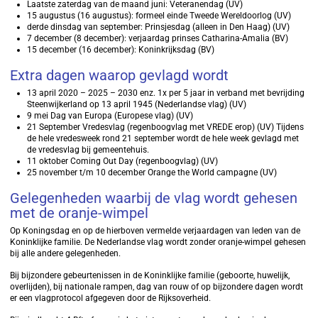
Laatste zaterdag van de maand juni: Veteranendag (UV)
15 augustus (16 augustus): formeel einde Tweede Wereldoorlog (UV)
derde dinsdag van september: Prinsjesdag (alleen in Den Haag) (UV)
7 december (8 december): verjaardag prinses Catharina-Amalia (BV)
15 december (16 december): Koninkrijksdag (BV)
Extra dagen waarop gevlagd wordt
13 april 2020 – 2025 – 2030 enz. 1x per 5 jaar in verband met bevrijding
Steenwijkerland op 13 april 1945 (Nederlandse vlag) (UV)
9 mei Dag van Europa (Europese vlag) (UV)
21 September Vredesvlag (regenboogvlag met VREDE erop) (UV) Tijdens
de hele vredesweek rond 21 september wordt de hele week gevlagd met
de vredesvlag bij gemeentehuis.
11 oktober Coming Out Day (regenboogvlag) (UV)
25 november t/m 10 december Orange the World campagne (UV)
Gelegenheden waarbij de vlag wordt gehesen
met de oranje-wimpel
Op Koningsdag en op de hierboven vermelde verjaardagen van leden van de
Koninklijke familie. De Nederlandse vlag wordt zonder oranje-wimpel gehesen
bij alle andere gelegenheden.
Bij bijzondere gebeurtenissen in de Koninklijke familie (geboorte, huwelijk,
overlijden), bij nationale rampen, dag van rouw of op bijzondere dagen wordt
er een vlagprotocol afgegeven door de Rijksoverheid.