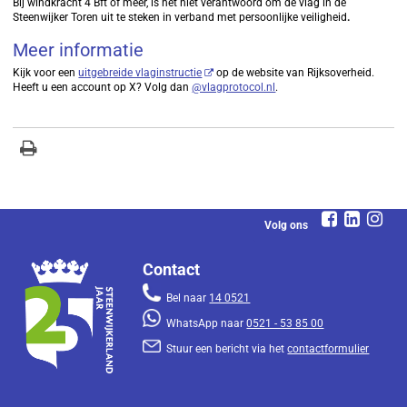
Bij windkracht 4 Bft of meer, is het niet verantwoord om de vlag in de
Steenwijker Toren uit te steken in verband met persoonlijke veiligheid
.
Meer informatie
Kijk voor een
uitgebreide vlaginstructie
op de website van Rijksoverheid.
Heeft u een account op X? Volg dan
@vlagprotocol.nl
.
Volg ons
Contact
Bel naar
14 0521
WhatsApp naar
0521 - 53 85 00
Stuur een bericht via het
contactformulier