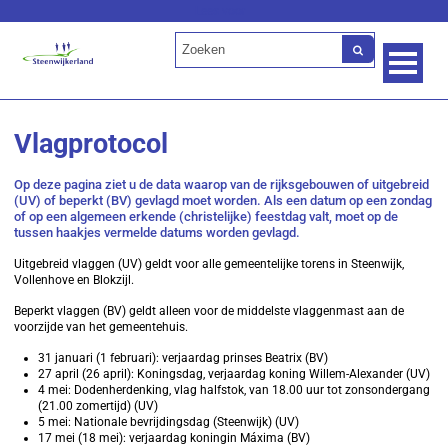
Lees voor
Vlagprotocol
Op deze pagina ziet u de data waarop van de rijksgebouwen of uitgebreid
(UV) of beperkt (BV) gevlagd moet worden. Als een datum op een zondag
of op een algemeen erkende (christelijke) feestdag valt, moet op de
tussen haakjes vermelde datums worden gevlagd.
Uitgebreid vlaggen (UV) geldt voor alle gemeentelijke torens in Steenwijk,
Vollenhove en Blokzijl.
Beperkt vlaggen (BV) geldt alleen voor de middelste vlaggenmast aan de
voorzijde van het gemeentehuis.
31 januari (1 februari): verjaardag prinses Beatrix (BV)
27 april (26 april): Koningsdag, verjaardag koning Willem-Alexander (UV)
4 mei: Dodenherdenking, vlag halfstok, van 18.00 uur tot zonsondergang
(21.00 zomertijd) (UV)
5 mei: Nationale bevrijdingsdag (Steenwijk) (UV)
17 mei (18 mei): verjaardag koningin Máxima (BV)