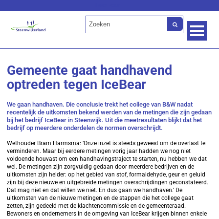
Lees voor
Gemeente gaat handhavend
optreden tegen IceBear
We gaan handhaven. Die conclusie trekt het college van B&W nadat
recentelijk de uitkomsten bekend werden van de metingen die zijn gedaan
bij het bedrijf IceBear in Steenwijk. Uit die meetresultaten blijkt dat het
bedrijf op meerdere onderdelen de normen overschrijdt.
Wethouder Bram Harmsma: ‘Onze inzet is steeds geweest om de overlast te
verminderen. Maar bij eerdere metingen vorig jaar hadden we nog niet
voldoende houvast om een handhavingstraject te starten, nu hebben we dat
wel. De metingen zijn zorgvuldig gedaan door meerdere bedrijven en de
uitkomsten zijn helder: op het gebied van stof, formaldehyde, geur en geluid
zijn bij deze nieuwe en uitgebreide metingen overschrijdingen geconstateerd.
Dat mag niet en dat willen we niet. En dus gaan we handhaven.’ De
uitkomsten van de nieuwe metingen en de stappen die het college gaat
zetten, zijn gedeeld met de klachtencommissie en de gemeenteraad.
Bewoners en ondernemers in de omgeving van IceBear krijgen binnen enkele