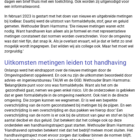
dagen een brief thuis met een toelichting. Ook worden zij uitgenodigd voor
een informatieavond.
In februari 2023 is gestart met het doen van nieuwe en uitgebreide metingen
bij IceBear. Daarbij werd de uitstoot van formaldehyde, stof, geur en geluid
gemeten. Wethouder Bram Harmsma: ‘Die nieuwe metingen waren echt
nodig. Want handhaven kan alleen als je formeel en met representatieve
metingen constateert dat normen worden overschreden. Voor de omgeving
was dat niet fijn, dat snap ik. Als je overlast ervaart, wil je dat er liefst zo snel
mogelijk wordt ingegrepen. Dat wilden wij als college ook. Maar het moet wel
zorgvuldig.’
Uitkomsten metingen leiden tot handhaving
Onlangs werd het eindrapport over de nieuwe metingen door de
Omgevingsdienst opgeleverd. En ook nu zijn de uitkomsten beoordeeld door
advies- en ingenieursbureau TAUW en de GGD. Wethouder Bram Harmsma:
‘Belangrijkste punt voor ons was formaldehyde. Want als het om de
gezondheid gaat, nemen we geen enkel risico. Uit de onderzoeken is gebleken
dat er geen formaldehyde in de omgeving neerkomt. Ook niet in de directe
omgeving. Die zorgen kunnen we wegnemen. Er is wel een beperkte
overschrijding van de norm geconstateerd bij metingen bij de pijpen. En een
overschrijding is een overschrijding en dus pakken we hierop door.’ Een
overschrijding van de norm is er ook bij de uitstoot van geur en stof en bij het
aantal decibel en dus geluid. Dat betekent dat het college ook op deze
onderdelen een handhavingstraject gaat starten. Wethouder Bram Harmsma:
‘Handhavend optreden betekent niet dat het bedrijf meteen moet sluiten. Het
handhavingstraject moet ervoor zorgen dat IceBear binnen de normen blijft.