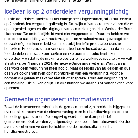
De handvatten zijn er om dat juridisch af te dwingen.’
IceBear is op 2 onderdelen vergunningplichtig
Uit nieuw juridisch advies dat het college heeft ingewonnen, blijkt dat IceBear
op 2 onderdelen vergunningplichtig is. Dat wijkt af van eerdere adviezen die er
op dit gebied lagen en die uitgingen van een meldingsplicht. Wethouder Bram
Harmsma: ‘De onduidelijkheid werd niet weggenomen. Daarom hebben we –
mede naar aanleiding van raadsvragen – onze huisadvocaat gevraagd om
de zaak nóg een keer te bekijken en daarbij het héle productieproces te
betrekken. En op basis daarvan constateert onze huisadvocaat nu dat er toch
2 onderdelen zijn waarvoor IceBear een vergunning nodig heeft. Eén
onderdeel – en dat is de maximale opslag- en verwerkingscapaciteit – vervalt
als straks, per 1 januari 2024, de nieuwe Omgevingswet er is. Want dan is
daarvoor geen vergunning meer nodig. Maar de regels van nu gelden en dus
gaan we ook handhaven op het ontbreken van een vergunning. Voor de
normen die gelden maakt het niet uit of er sprake is van een vergunning of
een melding. Die blijven gelijk. En dus kunnen we daar nu al handhavend voor
optreden.’
Gemeente organiseert informatieavond
Zowel de klachtencommissie als de gemeenteraad zijn inmiddels bijgepraat
over de uitkomsten van de nieuwe metingen en het handhavingstraject dat
het college gaat starten. De omgeving wordt binnenkort per brief
geïnformeerd. Ook worden zij uitgenodigd voor een informatieavond. Op die
avond komt er een verdere toelichting op de meetresultaten en het
handhavingstraject.