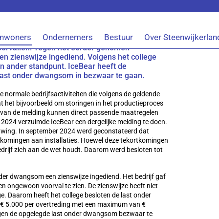
last onder dwangsom op
Inwoners
Ondernemers
Bestuur
Over Steenwijkerlan
ceBear een last onder dwangsom op te leggen
oorvallen. Tegen het eerder genomen
en zienswijze ingediend. Volgens het college
een ander standpunt. IceBear heeft de
last onder dwangsom in bezwaar te gaan.
 normale bedrijfsactiviteiten die volgens de geldende
t het bijvoorbeeld om storingen in het productieproces
s van de melding kunnen direct passende maatregelen
n 2024 verzuimde IceBear een dergelijke melding te doen.
huwing. In september 2024 werd geconstateerd dat
komingen aan installaties. Hoewel deze tekortkomingen
bedrijf zich aan de wet houdt. Daarom werd besloten tot
der dwangsom een zienswijze ingediend. Het bedrijf gaf
en ongewoon voorval te zien. De zienswijze heeft niet
ge. Daarom heeft het college besloten de last onder
 € 5.000 per overtreding met een maximum van €
egen de opgelegde last onder dwangsom bezwaar te