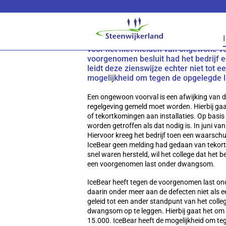
Lees voor
Gemeente legt IceBear 
Het college van B&W heeft besloten I
voor het niet melden van ongewone v
voorgenomen besluit had het bedrijf e
leidt deze zienswijze echter niet tot 
mogelijkheid om tegen de opgelegde 
Een ongewoon voorval is een afwijking van de
regelgeving gemeld moet worden. Hierbij gaa
of tekortkomingen aan installaties. Op basi
worden getroffen als dat nodig is. In juni va
Hiervoor kreeg het bedrijf toen een waarsc
IceBear geen melding had gedaan van tekort
snel waren hersteld, wil het college dat het 
een voorgenomen last onder dwangsom.
IceBear heeft tegen de voorgenomen last on
daarin onder meer aan de defecten niet als e
geleid tot een ander standpunt van het colle
dwangsom op te leggen. Hierbij gaat het om
15.000. IceBear heeft de mogelijkheid om t