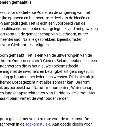
enden gemaakt is.
d voor de Gieterse Polder en de omgeving van het
lijke opgaven en het overgrote deel van de ideeën en
 aangedragen. Het is echt een voorbeeld van de
 coalitieakkoord hebben vastgelegd. Ik vind het geweldig
oortkomt uit de gemeenschap van Giethoorn, nu ter
eenteraad. Na alle gesprekken, bijeenkomsten,
 voor Giethoorn klaarliggen.’
oorn gemaakt. Het is een van de uitwerkingen van de
ethoorn Onderneemt en ’t Gieters Belang hebben hier een
n onderwerpen die in het nieuwe Toekomstbeeld
mening met de inwoners en belangbehartigers ingevuld.
ning gehouden met iedereens wensen. Dit is niet altijd
chermd Dorpsgezicht niet alles zomaar kan. Daarom
nk bijvoorbeeld aan Natuurmonumenten, Waterschap,
d en landschapsarchitecten Van Paridon x de Groot. Met
aakt plan.’ vertelt de wethouder verder.
groot gebied met volop ruimte voor de toekomst. De
schreven in de
Toekomstvisie
. Aan goede ideeën voor