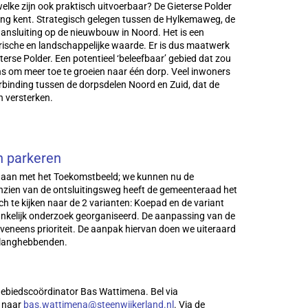
elke zijn ook praktisch uitvoerbaar? De Gieterse Polder
ing kent. Strategisch gelegen tussen de Hylkemaweg, de
ansluiting op de nieuwbouw in Noord. Het is een
orische en landschappelijke waarde. Er is dus maatwerk
erse Polder. Een potentieel ‘beleefbaar’ gebied dat zou
s om meer toe te groeien naar één dorp. Veel inwoners
erbinding tussen de dorpsdelen Noord en Zuid, dat de
 versterken.
n parkeren
egaan met het Toekomstbeeld; we kunnen nu de
nzien van de ontsluitingsweg heeft de gemeenteraad het
h te kijken naar de 2 varianten: Koepad en de variant
ankelijk onderzoek georganiseerd. De aanpassing van de
eveneens prioriteit. De aanpak hiervan doen we uiteraard
elanghebbenden.
ebiedscoördinator Bas Wattimena. Bel via
l naar
bas.wattimena@steenwijkerland.nl
. Via de