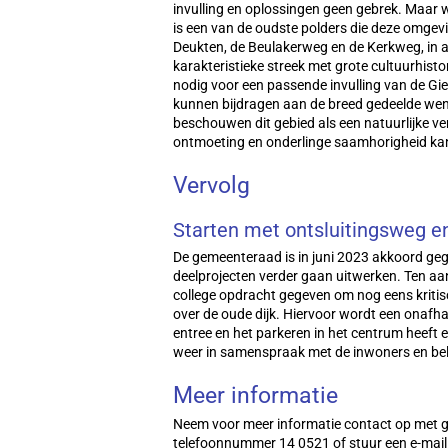
invulling en oplossingen geen gebrek. Maar w
is een van de oudste polders die deze omgev
Deukten, de Beulakerweg en de Kerkweg, in a
karakteristieke streek met grote cultuurhist
nodig voor een passende invulling van de Giet
kunnen bijdragen aan de breed gedeelde wen
beschouwen dit gebied als een natuurlijke v
ontmoeting en onderlinge saamhorigheid kan
Vervolg
Starten met ontsluitingsweg e
De gemeenteraad is in juni 2023 akkoord g
deelprojecten verder gaan uitwerken. Ten aa
college opdracht gegeven om nog eens kritisc
over de oude dijk. Hiervoor wordt een onafh
entree en het parkeren in het centrum heeft 
weer in samenspraak met de inwoners en b
Meer informatie
Neem voor meer informatie contact op met g
telefoonnummer 14 0521 of stuur een e-mai