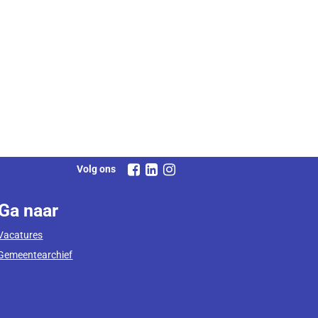
Volg ons
Ga naar
Vacatures
Gemeentearchief