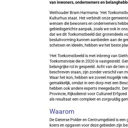
van inwoners, ondernemers en belanghebb
Wethouder Bram Harmsma: ‘Het Toekomstbeel
Kulturhus staat. Het verbindt onze gemeente
wensen die bewoners en ondernemers hebben
gebiedsgerichte aanpak, zoals we ook in ons
dat we dit Toekomstbeeld dat grotendeels v
besluitvorming kunnen aanbieden aan de gem
schetsen en ideeën, hebben we het beste plan
‘Het Toekomstbeeld is met inbreng van Gieth
Toekomstvisie die in 2020 is vastgesteld. Gi
belangrijke rol in gespeeld. Acht van de tie
beschreven staan, zijn zonder verschil van 
Waar het kon, hebben we zoveel mogelijk reke
gemakkelijk, omdat in een dorp met een Bes
hebben ook andere experts meegedacht. De
Provincie, Rijksdienst voor Cultureel Erfgoe
als resultaat een compleet en zorgvuldig gem
Waarom
De Gieterse Polder en Centrumgebied is een 
koers en opgaven voor deze gebieden zijn be