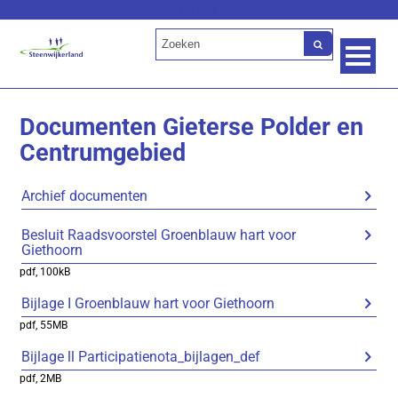
Lees voor
Documenten Gieterse Polder en
Centrumgebied
Archief documenten
Besluit Raadsvoorstel Groenblauw hart voor
Giethoorn
pdf
, 100kB
Bijlage I Groenblauw hart voor Giethoorn
pdf
, 55MB
Bijlage ll Participatienota_bijlagen_def
pdf
, 2MB