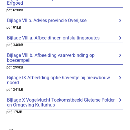
Erfgoed
pdf
, 628kB
Bijlage VII b. Advies provincie Overijssel
pdf
, 91kB
Bijlage VIII a. Afbeeldingen ontsluitingsroutes
pdf
, 340kB
Bijlage VIII b. Afbeelding vaarverbinding op
boezempeil
pdf
, 299kB
Bijlage IX Afbeelding optie haventje bij nieuwbouw
noord
pdf
, 341kB
Bijlage X Vogelvlucht Toekomstbeeld Gieterse Polder
en Omgeving Kulturhus
pdf
, 17MB