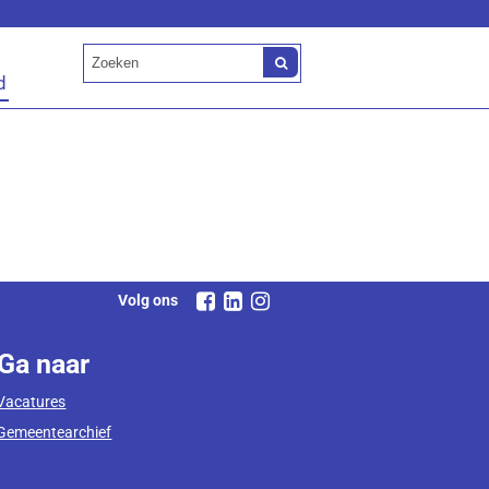
d
Volg ons
Ga naar
Vacatures
Gemeentearchief