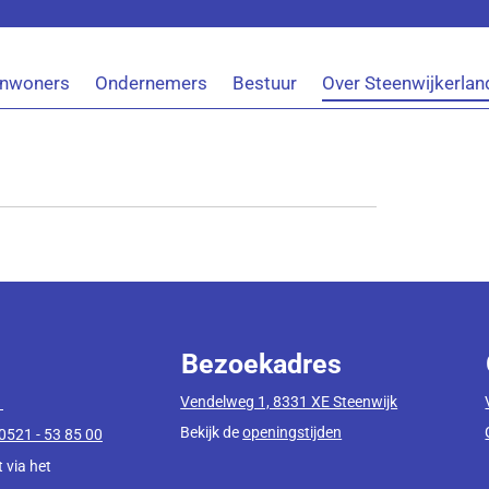
an
Inwoners
Ondernemers
Bestuur
Over Steenwijkerlan
ent te downloaden.
Bezoekadres
Vendelweg 1, 8331 XE Steenwijk
1
Bekijk de
openingstijden
0521 - 53 85 00
 via het