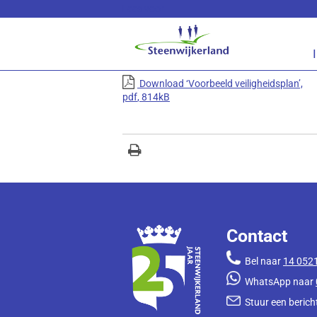
Lees voor
Voorbeeld veiligheidspl
Volg de onderstaande link om het
PDF
docum
Download ‘Voorbeeld veiligheidsplan’,
pdf
, 814kB
Contact
Bel naar
14 052
WhatsApp naar
Stuur een bericht