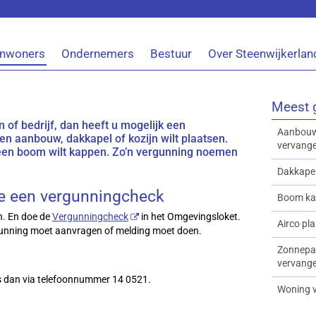
Inwoners
Ondernemers
Bestuur
Over Steenwijkerlan
Meest 
n of bedrijf, dan heeft u mogelijk een
Aanbouw,
en aanbouw, dakkapel of kozijn wilt plaatsen.
vervang
u een boom wilt kappen. Zo’n vergunning noemen
Dakkapel
oe een vergunningcheck
Boom ka
n. En doe de
Vergunningcheck
in het Omgevingsloket.
Airco pl
ergunning moet aanvragen of melding moet doen.
Zonnepan
vervang
ons dan via telefoonnummer 14 0521.
Woning 