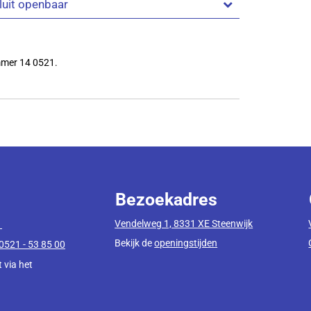
uit openbaar
mmer 14 0521.
Bezoekadres
Vendelweg 1, 8331 XE Steenwijk
1
Bekijk de
openingstijden
0521 - 53 85 00
 via het