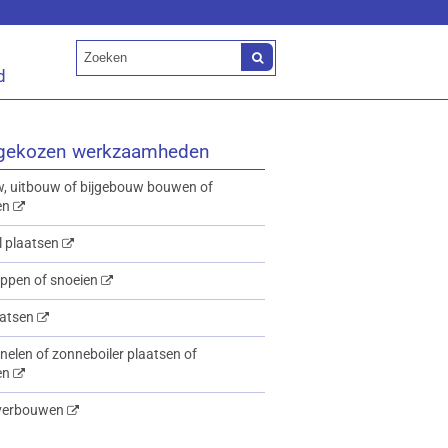
d
gekozen werkzaamheden
 uitbouw of bijgebouw bouwen of
en
 plaatsen
ppen of snoeien
aatsen
elen of zonneboiler plaatsen of
en
verbouwen