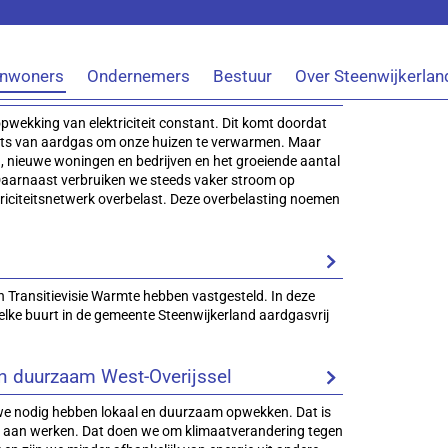
Inwoners
Ondernemers
Bestuur
Over Steenwijkerlan
opwekking van elektriciteit constant. Dit komt doordat
laats van aardgas om onze huizen te verwarmen. Maar
 nieuwe woningen en bedrijven en het groeiende aantal
. Daarnaast verbruiken we steeds vaker stroom op
riciteitsnetwerk overbelast. Deze overbelasting noemen
 Transitievisie Warmte hebben vastgesteld. In deze
elke buurt in de gemeente Steenwijkerland aardgasvrij
 duurzaam West-Overijssel
 we nodig hebben lokaal en duurzaam opwekken. Dat is
n aan werken. Dat doen we om klimaatverandering tegen