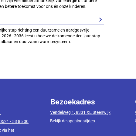
r en zijn we minder afhankelijk van energie uit andere
en betere toekomst voor ons én onze kinderen.
ijke stap richting een duurzame en aardgasvrije
2026–2036 leest u hoe we de komende tien jaar stap
taalbaar en duurzaam warmtesysteem.
Bezoekadres
Vendelweg 1, 8331 XE Steenwijk
1
Bekijk de
openingstijden
0521 - 53 85 00
 via het