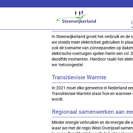
Lees voor
Energie
Aanpassen elektriciteitsnetwerk
In Steenwijkerland groeit het verbruik en de 
we steeds meer elektriciteit gebruiken in p
ook de toename van zonnepanelen op daken,
elektrische voertuigen spelen hierin een rol
dezelfde momenten. Hierdoor raakt het elekt
we ‘netcongestie’.
Transitievisie Warmte
In 2021 moet elke gemeente in Nederland een
Transitievisie Warmte staat hoe en wanneer 
wordt.
Regionaal samenwerken aan een
Minder energie verbruiken en de energie die
waar we met de regio West-Overijssel same