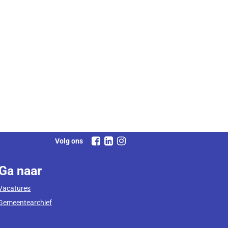
Volg ons
Ga naar
Vacatures
Gemeentearchief