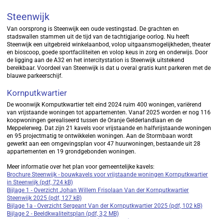
Steenwijk
Van oorsprong is Steenwijk een oude vestingstad. De grachten en
stadswallen stammen uit de tijd van de tachtigjarige oorlog. Nu heeft
Steenwijk een uitgebreid winkelaanbod, volop uitgaansmogelijkheden, theater
en bioscoop, goede sportfaciliteiten en volop keus in zorg en onderwijs. Door
de ligging aan de A32 en het intercitystation is Steenwijk uitstekend
bereikbaar. Voordeel van Steenwijk is dat u overal gratis kunt parkeren met de
blauwe parkeerschijf.
Kornputkwartier
De woonwijk Kornputkwartier telt eind 2024 ruim 400 woningen, variërend
van vrijstaande woningen tot appartementen. Vanaf 2025 worden er nog 116
koopwoningen gerealiseerd tussen de Oranje Gelderlandlaan en de
Meppelerweg. Dat zijn 21 kavels voor vrijstaande en halfvrijstaande woningen
en 95 projectmatig te ontwikkelen woningen. Aan de Stormbaan wordt
gewerkt aan een omgevingsplan voor 47 huurwoningen, bestaande uit 28
appartementen en 19 grondgebonden woningen.
Meer informatie over het plan voor gemeentelijke kavels:
Brochure Steenwijk - bouwkavels voor vrijstaande woningen Kornputkwartier
in Steenwijk (pdf, 724 kB)
Bijlage 1 - Overzicht Johan Willem Frisolaan Van der Kornputkwartier
Steenwijk 2025 (pdf, 127 kB)
Bijlage 1a - Overzicht Sergeant Van der Kornputkwartier 2025 (pdf, 102 kB)
Bijlage 2 - Beeldkwaliteitsplan (pdf, 3,2 MB)