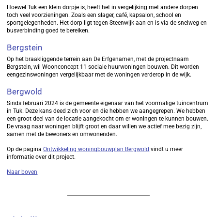
Hoewel Tuk een klein dorpje is, heeft het in vergelijking met andere dorpen
toch veel voorzieningen. Zoals een slager, café, kapsalon, school en
sportgelegenheden. Het dorp ligt tegen Steenwijk aan en is via de snelweg en
busverbinding goed te bereiken.
Bergstein
Op het braakliggende terrein aan De Erfgenamen, met de projectnaam
Bergstein, wil Woonconcept 11 sociale huurwoningen bouwen. Dit worden
eengezinswoningen vergelijkbaar met de woningen verderop in de wijk.
Bergwold
Sinds februari 2024 is de gemeente eigenaar van het voormalige tuincentrum
in Tuk. Deze kans deed zich voor en die hebben we aangegrepen. We hebben
een groot deel van de locatie aangekocht om er woningen te kunnen bouwen.
De vraag naar woningen blijft groot en daar willen we actief mee bezig zijn,
samen met de bewoners en omwonenden.
Op de pagina
Ontwikkeling woningbouwplan Bergwold
vindt u meer
informatie over dit project.
Naar boven