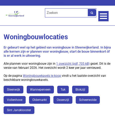
Lees voor
Woningbouwlocaties
Er gebeurt veel op het gebied van woningbouw in Steenwijkerland. In bijna
alle kernen zijn er plannen voor woningbouw, start de bouw binnenkort óf
is er al werk in uitvoering.
Alle plannen voor woningbouw zijn in
1 overzicht (pdf, 705 kB)
gezet. Dit is de
versie van februari 2026. Het overzicht wordt 2 keer per jaar vernieuwd.
Op de pagina
Woningbouwkavels te koop
vindt u het laatste overzicht van
beschikbare woningbouwkavels.
Steenwijk
Wanneperveen
Tuk
Blokzijl
Vollenhove
Oldemarkt
Ossenzijl
Scheerwolde
Sint Jansklooster