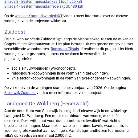
Bijlage 3 - Bestemmingsplankaart (pdf, 565 kB)
Bijlage 4 - Bestemmingsplanregels (pdf, 480 kB)
Op de
website KornputkwartierNXT
vindt u meer informatie over de nieuwe
woningen van de projectontwikkelaar.
Zuidoost
De nieuwbouwlocatie Zuidoost ligt langs de Meppelerweg, tussen de wijken de
Gagels en het Kornputkwartier. Het plan bestaat uit een groene omgeving met
verschillende woonbuurten.
Roosdom Tijhuis
realiseert dit project. Het biedt
woningen voor gezinnen, starters en senioren in verschillende
prijscategorieën:
sociale huurwoningen (Woonconcept);
middeldure koopwoningen in de vorm van rijtjeswoningen;
vrije sector koopwoningen in de vorm van twee-onder-een-kapwoningen.
De verkoop van de woningen start in het voorjaar van 2026. Op de pagina
Steenwijk Zuidoost
vindt u meer informatie over dit project.
Landgoed De Woldberg (Eeserwold)
Aan de noordkant van Steenwijk is een geheel nieuwe wijk in ontwikkeling:
Landgoed De Woldberg. Een mooie combinatie van wonen, werken én
recreëren. Deze wijk staat voor ‘duurzaamheid en kwaliteit’, wat zicht uit in
brede lanen en hagen. Maar ook in water en in ruime kavels, waar plaats is
voor een grote variëteit aan woningen. Van statige landhuizen tot moderne
villa’s op kavels van minimaal 2.000 m2.