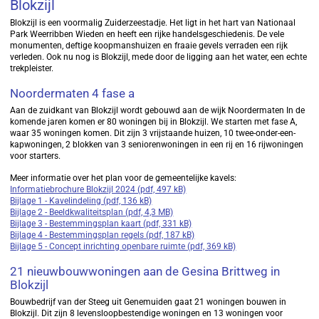
Blokzijl
Blokzijl is een voormalig Zuiderzeestadje. Het ligt in het hart van Nationaal
Park Weerribben Wieden en heeft een rijke handelsgeschiedenis. De vele
monumenten, deftige koopmanshuizen en fraaie gevels verraden een rijk
verleden. Ook nu nog is Blokzijl, mede door de ligging aan het water, een echte
trekpleister.
Noordermaten 4 fase a
Aan de zuidkant van Blokzijl wordt gebouwd aan de wijk Noordermaten In de
komende jaren komen er 80 woningen bij in Blokzijl. We starten met fase A,
waar 35 woningen komen. Dit zijn 3 vrijstaande huizen, 10 twee-onder-een-
kapwoningen, 2 blokken van 3 seniorenwoningen in een rij en 16 rijwoningen
voor starters.
Meer informatie over het plan voor de gemeentelijke kavels:
Informatiebrochure Blokzijl 2024 (pdf, 497 kB)
Bijlage 1 - Kavelindeling (pdf, 136 kB)
Bijlage 2 - Beeldkwaliteitsplan (pdf, 4,3 MB)
Bijlage 3 - Bestemmingsplan kaart (pdf, 331 kB)
Bijlage 4 - Bestemmingsplan regels (pdf, 187 kB)
Bijlage 5 - Concept inrichting openbare ruimte (pdf, 369 kB)
21 nieuwbouwwoningen aan de Gesina Brittweg in
Blokzijl
Bouwbedrijf van der Steeg uit Genemuiden gaat 21 woningen bouwen in
Blokzijl. Dit zijn 8 levensloopbestendige woningen en 13 woningen voor