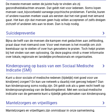
De meeste mensen weten de juiste hulp te vinden als zij
gezondheidsklachten ervaren. Dat geldt niet voor iedereen. Soms lopen
mensen vast, bijvoorbeeld vanwege psychische problemen. Familie, buren
of andere naasten merken vaak als eersten dat het niet goed met iemand
gaat. Het kan zijn dat mensen geen hulp willen accepteren of zelfs dreigen
zichzelf of anderen iets aan te doen. Dan is hulp nodig.
Suïcidepreventie
Bijna de helft van de mensen die kampen met gedachten aan zelfdoding,
praat daar met niemand over. Voor veel mensen is het moeilijk om zich
kwetsbaar op te stellen of over hun gevoelens te praten. Toch helpt praten
bij het vinden van een oplossing. Op deze pagina vindt u meer informatie
over lokale, regionale en landelijke professionals en organisaties.
Kinderopvang op basis van een Sociaal Medische
Indicatie (SMI)
Kunt u door sociale of medische redenen (tijdelijk) niet goed voor uw
kind(eren) zorgen? En kan uw netwerk u daarbij niet genoeg helpen? Dan
kan kinderopvang soms nodig zijn. Dit geldt ook als u geen recht heeft op
kinderopvangtoeslag van de Belastingdienst. Met een sociaal-medische
indicatie van de gemeente kunt u tijdelijk gebruikmaken van kinderopvang.
Mantelzorgers en vrijwilligers
Mantelzorgers en vrijwilligers zijn onmisbaar in onze samenleving.