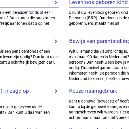
Levenloos geboren kind 
oals een pensioenfonds of een
U kunt uw levenloos geboren kind l
 nodig? Dan kunt u die aanvragen
Personen (BRP). Dat doet u in de
ftelijk aantonen dat u op het
geboren werd, maakt niet uit.
Bewijs van garantstellin
als een pensioenfonds of een
Wilt u iemand die visumplichtig is,
 leven zijn nodig? Dan kunt u die
maximaal 90 dagen in Nederland? E
unt u schriftelijk bewijzen dat u
persoon? Dan heeft u een bewijs v
nodig. Financieel garant staan is
inkomsten heeft. De persoon die 
Nederland te komen, heeft dit bew
), inzage op
Keuze naamgebruik
Bent u gehuwd (geweest) of heeft
kunt u bij de gemeente aangeven
open jaar gegevens uit de
aangeschreven wilt worden. Het ga
rekt? Dan kunt u daarvan een
achternaam, maar om het 'voeren