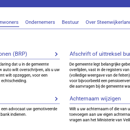
Inwoners
Ondernemers
Bestuur
Over Steenwijkerlan
rsonen (BRP)
Afschrift of uittreksel bu
rklaring dat u in de gemeente
De gemeente legt belangrijke gebe
w auto wilt overschrijven, als u uw
overlijden, vast in de registers van
ent wilt opzeggen, voor een
(volledige weergave van de feiten)
n echtscheiding.
voor bijvoorbeeld een pensioenve
die aanvragen bij de gemeente wa
Achternaam wijzigen
 een advocaat uw gemotiveerde
Wilt u uw achternaam of die van u
tbank indienen.
toevoegen aan uw eigen achtern
vragen aan het Ministerie van Veili