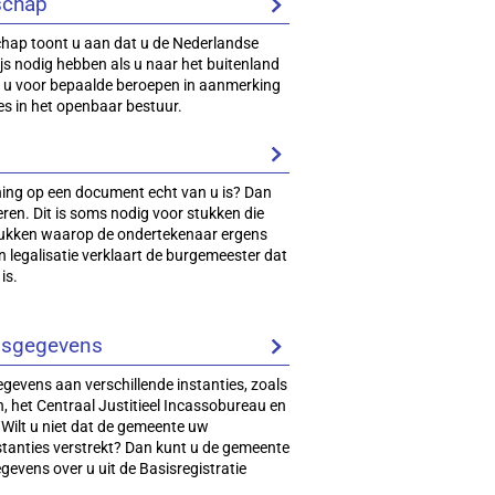
schap
hap toont u aan dat u de Nederlandse
wijs nodig hebben als u naar het buitenland
ls u voor bepaalde beroepen in aanmerking
ies in het openbaar bestuur.
ing op een document echt van u is? Dan
ren. Dit is soms nodig voor stukken die
tukken waarop de ondertekenaar ergens
n legalisatie verklaart de burgemeester dat
is.
nsgegevens
gevens aan verschillende instanties, zoals
, het Centraal Justitieel Incassobureau en
 Wilt u niet dat de gemeente uw
tanties verstrekt? Dan kunt u de gemeente
evens over u uit de Basisregistratie