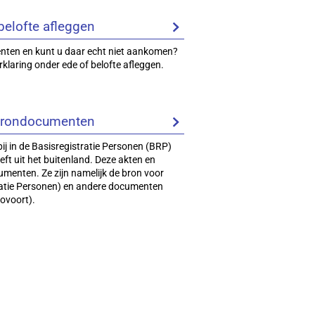
belofte afleggen
enten en kunt u daar echt niet aankomen?
klaring onder ede of belofte afleggen.
 brondocumenten
j in de Basisregistratie Personen (BRP)
ft uit het buitenland. Deze akten en
enten. Ze zijn namelijk de bron voor
tratie Personen) en andere documenten
zovoort).