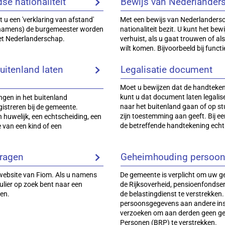
e nationaliteit
Bewijs van Nederlander
 u een 'verklaring van afstand'
Met een bewijs van Nederlandersc
 (namens) de burgemeester worden
nationaliteit bezit. U kunt het be
et Nederlanderschap.
verhuist, als u gaat trouwen of a
wilt komen. Bijvoorbeeld bij funct
uitenland laten
Legalisatie document
Moet u bewijzen dat de handteken
kunt u dat document laten legalise
gen in het buitenland
naar het buitenland gaan of op s
istreren bij de gemeente.
zijn toestemming aan geeft. Bij ee
 huwelijk, een echtscheiding, een
de betreffende handtekening echt 
e van een kind of een
ragen
Geheimhouding persoo
e website van Fiom. Als u namens
De gemeente is verplicht om uw ge
culier op zoek bent naar een
de Rijksoverheid, pensioenfondsen
en.
de belastingdienst te verstrekken.
persoonsgegevens aan andere ins
verzoeken om aan derden geen geg
Personen (BRP) te verstrekken.