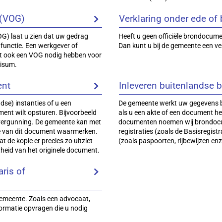
 (VOG)
Verklaring onder ede of 
G) laat u zien dat uw gedrag
Heeft u geen officiële brondocum
functie. Een werkgever of
Dan kunt u bij de gemeente een ver
t ook een VOG nodig hebben voor
visum.
ent
Inleveren buitenlandse
dse) instanties of u een
De gemeente werkt uw gegevens bi
ent wilt opsturen. Bijvoorbeeld
als u een akte of een document hee
fsvergunning. De gemeente kan met
documenten noemen wij brondocum
e van dit document waarmerken.
registraties (zoals de Basisregis
 de kopie er precies zo uitziet
(zoals paspoorten, rijbewijzen en
htheid van het originele document.
aris of
emeente. Zoals een advocaat,
formatie opvragen die u nodig